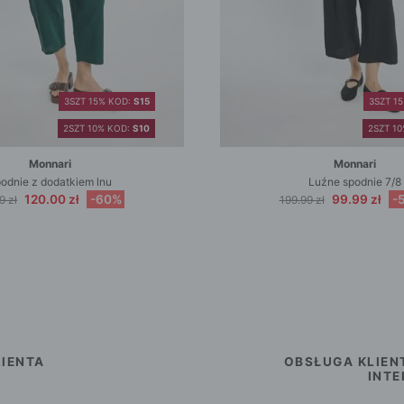
3SZT 15% KOD:
S15
3SZT 1
2SZT 10% KOD:
S10
2SZT 1
Monnari
Monnari
odnie z dodatkiem lnu
Luźne spodnie 7/8
120.00 zł
-60%
99.99 zł
-
9 zł
199.99 zł
IENTA
OBSŁUGA KLIEN
INT