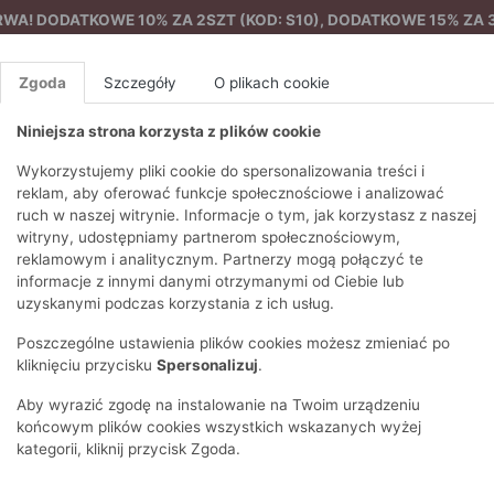
A! DODATKOWE 10% ZA 2SZT (KOD: S10), DODATKOWE 15% ZA 3
Zgoda
Szczegóły
O plikach cookie
Niniejsza strona korzysta z plików cookie
%
NOWA KOLEKCJA
FEMES
Wykorzystujemy pliki cookie do spersonalizowania treści i
reklam, aby oferować funkcje społecznościowe i analizować
ruch w naszej witrynie. Informacje o tym, jak korzystasz z naszej
Wzorzyste spodnie z luźnymi nogawkami
EZONY
BLUZKI I T-SHIRTY
SWETRY
OSTATNIO DODANE
PAREO
DRESY
SPODNIE
N
witryny, udostępniamy partnerom społecznościowym,
Y
FE
reklamowym i analitycznym. Partnerzy mogą połączyć te
BLUZY
NA CO DZIEŃ
KOMPLETY
PIŻAMY I SZLAFROK
PŁASZCZE
SZORTY
informacje z innymi danymi otrzymanymi od Ciebie lub
F
PŁASZCZE I KURTKI
WIZYTOWE
KOLEKCJA
TORBY
TRENCZE
BLUZKI I 
uzyskanymi podczas korzystania z ich usług.
WY
SPORTOWA
KAMIZELKI
WIECZOROWE
AKCESORIA
PARKI
SWETRY
G
Poszczególne ustawienia plików cookies możesz zmieniać po
HIRTY
SUKIENKI
STROJE KĄPIELOWE
KOSZULE
OKULARY
KLASYCZNE
BLUZY
kliknięciu przycisku
Spersonalizuj
.
K
SPÓDNICE
PRZECIWSŁONEC
T-SHIRTY
PIKOWANE
KAMIZELKI
C
Aby wyrazić zgodę na instalowanie na Twoim urządzeniu
ŻAKIETY
KAPELUSZE I CZA
E
TOPY
PUCHOWE
końcowym plików cookies wszystkich wskazanych wyżej
SU
OPASKI NA GŁOW
kategorii, kliknij przycisk Zgoda.
POKAŻ WSZYSTKIE
WEŁNIANE
SPODNIE
Ż
SZALIKI