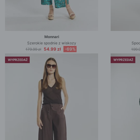
Monnari
Szerokie spodnie z wiskozy
Spod
54.99 zł
-69%
179.99 zł
199.9
WYPRZEDAŻ
WYPRZEDAŻ