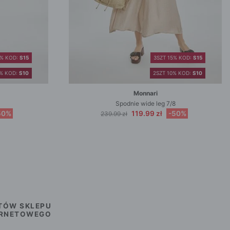
5% KOD:
S15
3SZT 15% KOD:
S15
0% KOD:
S10
2SZT 10% KOD:
S10
Monnari
Spodnie wide leg 7/8
50%
119.99 zł
-50%
239.99 zł
TÓW SKLEPU
ERNETOWEGO