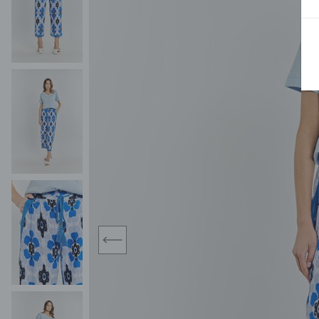
MIDI
KURTKI SPORTOWE
MAXI
KAMIZELKI SPORTOWE
POKAŻ WSZY
KOMBINEZONY
TORBY SPORTOWE
SPÓDNICE
KOSTIUMY KĄPIELOWE
OŁÓWKOWA
JEDNOCZĘŚCIOWE
PLISOWANA
DWUCZĘŚCIOWE
ROZKLOSZOWAN
NARZUTKI
MINI
LNIANE MODELE
MIDI
MAXI
prev
ŻAKIETY