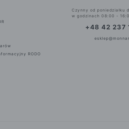
Czynny od poniedziałku d
w godzinach 08:00 - 16:
DR
+48 42 237 
esklep@monnar
iarów
nformacyjny RODO