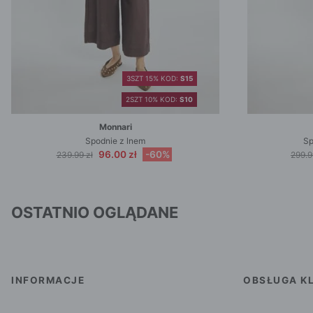
3SZT 15% KOD:
S15
2SZT 10% KOD:
S10
Monnari
Spodnie z lnem
Sp
96.00 zł
-60%
239.99 zł
299.9
OSTATNIO OGLĄDANE
INFORMACJE
OBSŁUGA KL