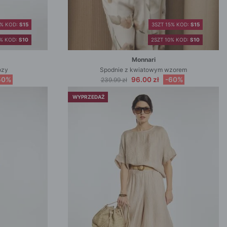
5% KOD:
S15
3SZT 15% KOD:
S15
0% KOD:
S10
2SZT 10% KOD:
S10
Monnari
ozy
Spodnie z kwiatowym wzorem
50%
96.00 zł
-60%
239.99 zł
WYPRZEDAŻ