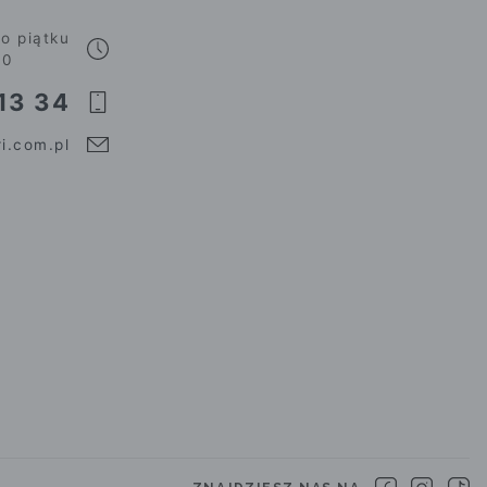
o piątku
00
13 34
i.com.pl