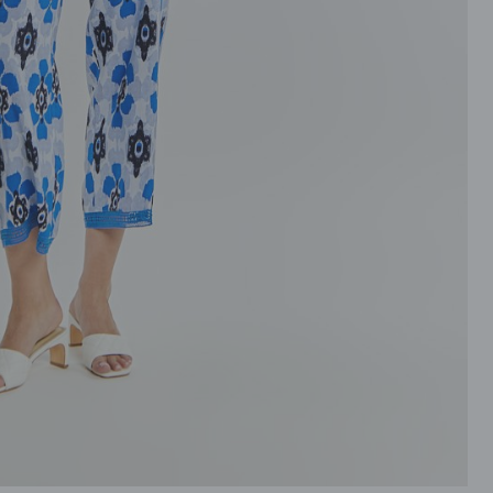
ROZPINANE
TORBY
PRZEZ GŁOWE