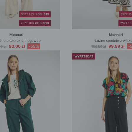
3SZT 15% KOD:
S15
3SZT 1
2SZT 10% KOD:
S10
2SZT 1
Monnari
Monnari
nie o szerokiej nogawce
Luźne spodnie z wisk
90.00 zł
-55%
99.99 zł
-
9 zł
199.99 zł
WYPRZEDAŻ