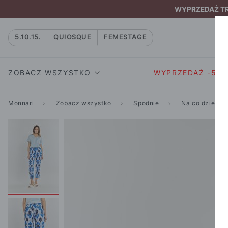
WYPRZEDAŻ TRW
5.10.15.
QUIOSQUE
FEMESTAGE
ZOBACZ WSZYSTKO
WYPRZEDAŻ -50
Monnari
Zobacz wszystko
Spodnie
Na co dzień
SUKIENKI I KOMBIN
SUKIENKI I
NATASZA
KOMBINEZON
NA CO DZIEŃ
W RYTMIE NATURY
MARYNARKI
WIZYTOWE
NOWOŚĆ
SPÓDNICE
WIECZOROWE
CAŁA KOLEKCJA
BLUZKI I T-S
KOKTAJLOWE
KOLEKCJA SPORTOWA
SPODNIE
KORONKOWE
T-SHIRTY SPORTOWE
ROZKLOSZOWAN
STANIKI SPORTOWE
DZIANINOWE
BLUZY SPORTOWE
MINI
SPODNIE SPORTOWE