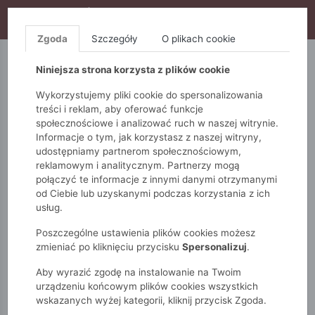
WYPRZEDAŻ TRWA! DODATKOWE 10% ZA 2SZT (KOD:
S10), DODATKOWE 15% ZA 3SZT (KOD: S15)
Zgoda
Szczegóły
O plikach cookie
5.10.15.
QUIOSQUE
FEMESTAGE
Niniejsza strona korzysta z plików cookie
Wykorzystujemy pliki cookie do spersonalizowania
treści i reklam, aby oferować funkcje
społecznościowe i analizować ruch w naszej witrynie.
Informacje o tym, jak korzystasz z naszej witryny,
udostępniamy partnerom społecznościowym,
reklamowym i analitycznym. Partnerzy mogą
połączyć te informacje z innymi danymi otrzymanymi
od Ciebie lub uzyskanymi podczas korzystania z ich
Monnari
Zobacz wszystko
Spodnie
Na co dzień
usług.
Wiskozowe spodnie typu culotte
Poszczególne ustawienia plików cookies możesz
zmieniać po kliknięciu przycisku
Spersonalizuj
.
Aby wyrazić zgodę na instalowanie na Twoim
urządzeniu końcowym plików cookies wszystkich
wskazanych wyżej kategorii, kliknij przycisk Zgoda.