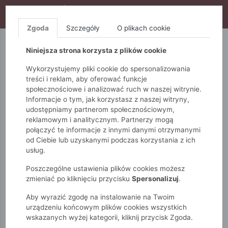
WYPRZEDAŻ TRWA! DODATKOWE 10% ZA 2SZT (KOD:
S10), DODATKOWE 15% ZA 3SZT (KOD: S15)
Zgoda
Szczegóły
O plikach cookie
5.10.15.
QUIOSQUE
FEMESTAGE
Niniejsza strona korzysta z plików cookie
Wykorzystujemy pliki cookie do spersonalizowania
treści i reklam, aby oferować funkcje
społecznościowe i analizować ruch w naszej witrynie.
Informacje o tym, jak korzystasz z naszej witryny,
udostępniamy partnerom społecznościowym,
reklamowym i analitycznym. Partnerzy mogą
połączyć te informacje z innymi danymi otrzymanymi
od Ciebie lub uzyskanymi podczas korzystania z ich
Monnari
Zobacz wszystko
Spodnie
Na co dzień
usług.
Szare spodnie culotte
Poszczególne ustawienia plików cookies możesz
zmieniać po kliknięciu przycisku
Spersonalizuj
.
Aby wyrazić zgodę na instalowanie na Twoim
urządzeniu końcowym plików cookies wszystkich
wskazanych wyżej kategorii, kliknij przycisk Zgoda.