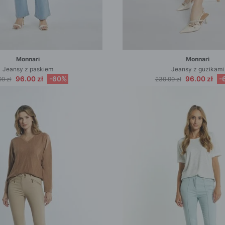
Monnari
Monnari
Jeansy z paskiem
Jeansy z guzikami
96.00 zł
-60%
96.00 zł
-
9 zł
239.99 zł