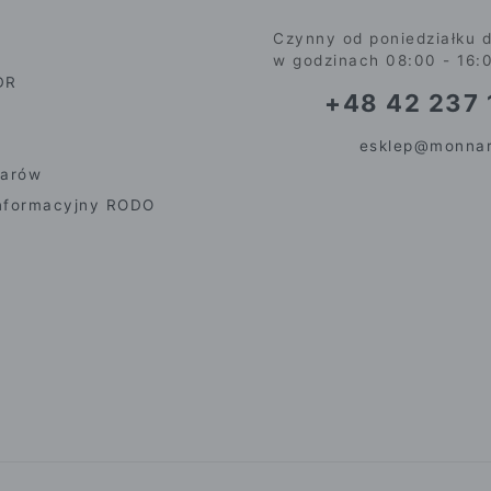
Czynny od poniedziałku d
w godzinach 08:00 - 16:
DR
+48 42 237 
esklep@monnar
iarów
nformacyjny RODO