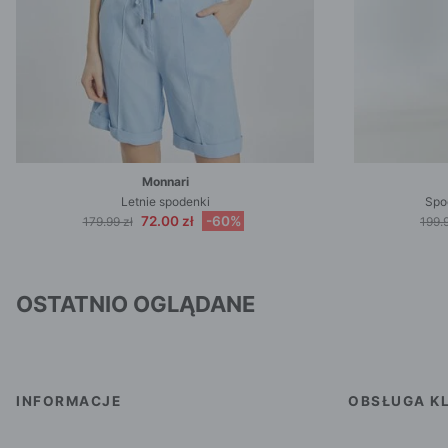
Monnari
Letnie spodenki
Spo
72.00 zł
-60%
179.99 zł
199.9
OSTATNIO OGLĄDANE
INFORMACJE
OBSŁUGA KL