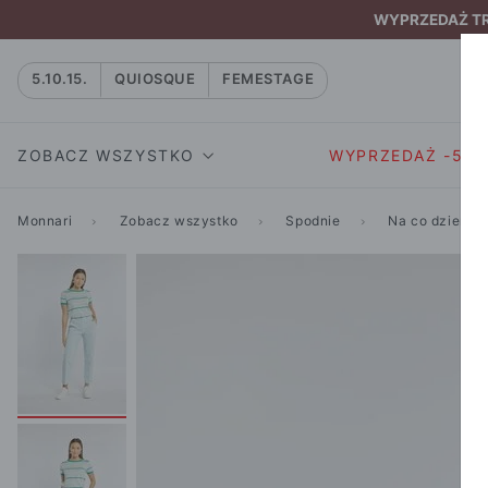
WYPRZEDAŻ TRW
5.10.15.
QUIOSQUE
FEMESTAGE
ZOBACZ WSZYSTKO
WYPRZEDAŻ -50
Monnari
Zobacz wszystko
Spodnie
Na co dzień
SUKIENKI I KOMBIN
SUKIENKI I
NATASZA
KOMBINEZON
NA CO DZIEŃ
W RYTMIE NATURY
MARYNARKI
WIZYTOWE
NOWOŚĆ
SPÓDNICE
WIECZOROWE
CAŁA KOLEKCJA
BLUZKI I T-S
KOKTAJLOWE
KOLEKCJA SPORTOWA
SPODNIE
KORONKOWE
T-SHIRTY SPORTOWE
ROZKLOSZOWAN
STANIKI SPORTOWE
DZIANINOWE
BLUZY SPORTOWE
MINI
SPODNIE SPORTOWE