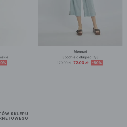
Monnari
mskie
Spodnie o długości 7/8
70%
72.00 zł
-60%
179.99 zł
TÓW SKLEPU
ERNETOWEGO