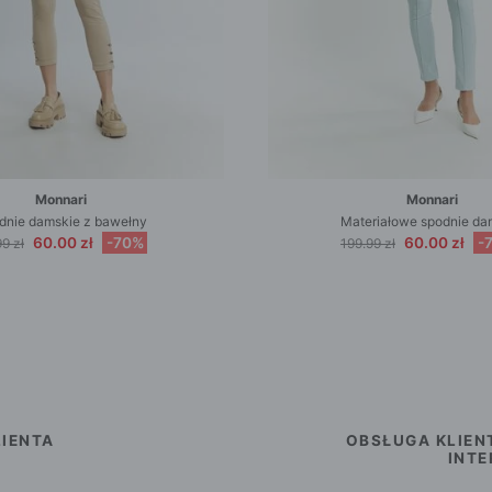
Monnari
Monnari
dnie damskie z bawełny
Materiałowe spodnie da
60.00 zł
-70%
60.00 zł
-
9 zł
199.99 zł
IENTA
OBSŁUGA KLIEN
INT