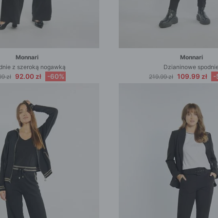
Monnari
Monnari
dnie z szeroką nogawką
Dzianinowe spodni
92.00 zł
-60%
109.99 zł
-
9 zł
219.99 zł