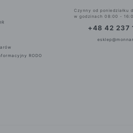
Czynny od poniedziałku d
w godzinach 08:00 - 16:
DR
+48 42 237 
esklep@monnar
iarów
nformacyjny RODO