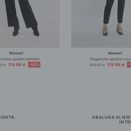
Monnari
Monnari
ozowe spodnie damskie
Eleganckie spodnie z pa
119.99 zł
-50%
119.99 zł
-
9 zł
239.99 zł
IENTA
OBSŁUGA KLIEN
INT