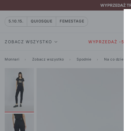
WYPRZEDAŻ TRW
5.10.15.
QUIOSQUE
FEMESTAGE
ZOBACZ WSZYSTKO
WYPRZEDAŻ -50
Monnari
Zobacz wszystko
Spodnie
Na co dzień
SUKIENKI I KOMBIN
SUKIENKI I
NATASZA
KOMBINEZON
NA CO DZIEŃ
W RYTMIE NATURY
MARYNARKI
WIZYTOWE
NOWOŚĆ
SPÓDNICE
WIECZOROWE
CAŁA KOLEKCJA
BLUZKI I T-S
KOKTAJLOWE
KOLEKCJA SPORTOWA
SPODNIE
KORONKOWE
T-SHIRTY SPORTOWE
ROZKLOSZOWAN
STANIKI SPORTOWE
DZIANINOWE
BLUZY SPORTOWE
MINI
SPODNIE SPORTOWE