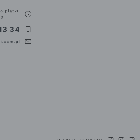
o piątku
00
13 34
i.com.pl