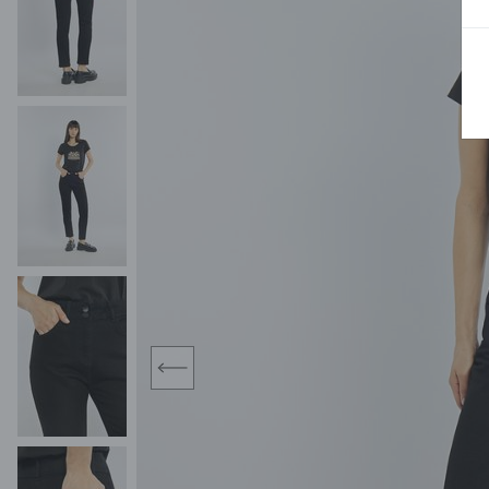
MIDI
KURTKI SPORTOWE
MAXI
KAMIZELKI SPORTOWE
POKAŻ WSZY
KOMBINEZONY
TORBY SPORTOWE
SPÓDNICE
KOSTIUMY KĄPIELOWE
OŁÓWKOWA
JEDNOCZĘŚCIOWE
PLISOWANA
DWUCZĘŚCIOWE
ROZKLOSZOWAN
NARZUTKI
MINI
LNIANE MODELE
MIDI
MAXI
prev
ŻAKIETY