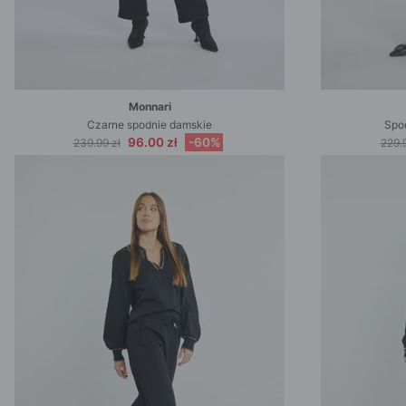
Monnari
Czarne spodnie damskie
Spo
96.00 zł
-60%
239.99 zł
229.9