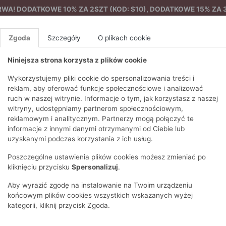
A! DODATKOWE 10% ZA 2SZT (KOD: S10), DODATKOWE 15% ZA 3
Zgoda
Szczegóły
O plikach cookie
Niniejsza strona korzysta z plików cookie
%
NOWA KOLEKCJA
FEMES
Wykorzystujemy pliki cookie do spersonalizowania treści i
reklam, aby oferować funkcje społecznościowe i analizować
ruch w naszej witrynie. Informacje o tym, jak korzystasz z naszej
Jeansy damskie
EZONY
BLUZKI I T-SHIRTY
SWETRY
OSTATNIO DODANE
PAREO
DRESY
SPODNIE
N
witryny, udostępniamy partnerom społecznościowym,
Y
FE
reklamowym i analitycznym. Partnerzy mogą połączyć te
BLUZY
NA CO DZIEŃ
KOMPLETY
PIŻAMY I SZLAFROK
PŁASZCZE
SZORTY
informacje z innymi danymi otrzymanymi od Ciebie lub
F
PŁASZCZE I KURTKI
WIZYTOWE
KOLEKCJA
TORBY
TRENCZE
BLUZKI I 
uzyskanymi podczas korzystania z ich usług.
WY
SPORTOWA
KAMIZELKI
WIECZOROWE
AKCESORIA
PARKI
SWETRY
G
Poszczególne ustawienia plików cookies możesz zmieniać po
HIRTY
SUKIENKI
STROJE KĄPIELOWE
KOSZULE
OKULARY
KLASYCZNE
BLUZY
kliknięciu przycisku
Spersonalizuj
.
K
SPÓDNICE
PRZECIWSŁONEC
T-SHIRTY
PIKOWANE
KAMIZELKI
C
Aby wyrazić zgodę na instalowanie na Twoim urządzeniu
ŻAKIETY
KAPELUSZE I CZA
E
TOPY
PUCHOWE
końcowym plików cookies wszystkich wskazanych wyżej
SU
OPASKI NA GŁOW
kategorii, kliknij przycisk Zgoda.
POKAŻ WSZYSTKIE
WEŁNIANE
SPODNIE
Ż
SZALIKI