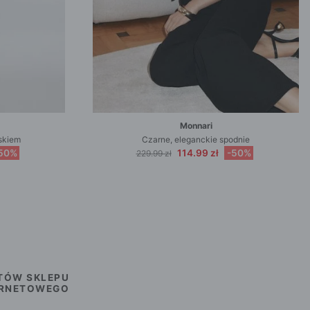
Monnari
skiem
Czarne, eleganckie spodnie
50%
114.99 zł
-50%
229.99 zł
TÓW SKLEPU
ERNETOWEGO