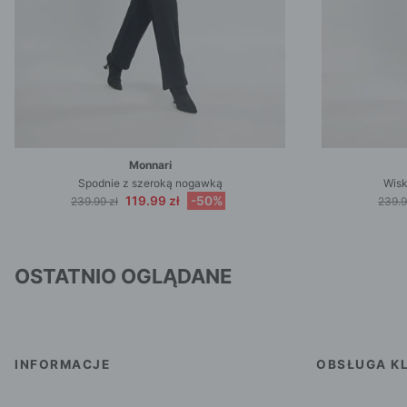
Monnari
Spodnie z szeroką nogawką
Wisk
119.99 zł
-50%
239.99 zł
239.9
OSTATNIO OGLĄDANE
INFORMACJE
OBSŁUGA KL