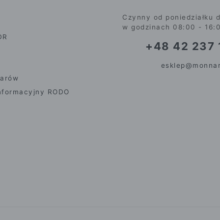
Czynny od poniedziałku d
w godzinach 08:00 - 16:
DR
+48 42 237 
esklep@monnar
iarów
nformacyjny RODO