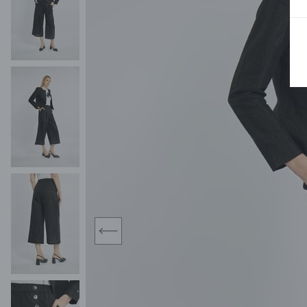
MIDI
KURTKI SPORTOWE
MAXI
KAMIZELKI SPORTOWE
POKAŻ WSZY
KOMBINEZONY
TORBY SPORTOWE
SPÓDNICE
KOSTIUMY KĄPIELOWE
OŁÓWKOWA
JEDNOCZĘŚCIOWE
PLISOWANA
DWUCZĘŚCIOWE
ROZKLOSZOWAN
NARZUTKI
MINI
LNIANE MODELE
MIDI
MAXI
prev
ŻAKIETY