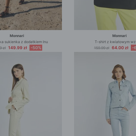
Monnari
Monnari
ka sukienka z dodatkiem lnu
T-shirt z kwiatowym w
149.99 zł
-50%
64.00 zł
-
9 zł
159.99 zł