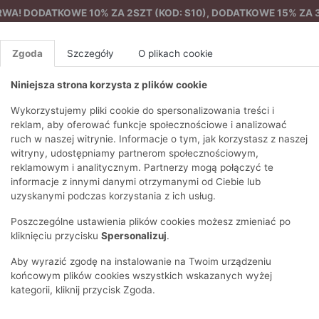
A! DODATKOWE 10% ZA 2SZT (KOD: S10), DODATKOWE 15% ZA 3
Zgoda
Szczegóły
O plikach cookie
Niniejsza strona korzysta z plików cookie
%
NOWA KOLEKCJA
FEMES
Wykorzystujemy pliki cookie do spersonalizowania treści i
reklam, aby oferować funkcje społecznościowe i analizować
ruch w naszej witrynie. Informacje o tym, jak korzystasz z naszej
Szerokie spodnie damskie
EZONY
BLUZKI I T-SHIRTY
SWETRY
OSTATNIO DODANE
PAREO
DRESY
SPODNIE
N
witryny, udostępniamy partnerom społecznościowym,
Y
FE
reklamowym i analitycznym. Partnerzy mogą połączyć te
BLUZY
NA CO DZIEŃ
KOMPLETY
PIŻAMY I SZLAFROK
PŁASZCZE
SZORTY
informacje z innymi danymi otrzymanymi od Ciebie lub
F
PŁASZCZE I KURTKI
WIZYTOWE
KOLEKCJA
TORBY
TRENCZE
BLUZKI I 
uzyskanymi podczas korzystania z ich usług.
WY
SPORTOWA
KAMIZELKI
WIECZOROWE
AKCESORIA
PARKI
SWETRY
G
Poszczególne ustawienia plików cookies możesz zmieniać po
HIRTY
SUKIENKI
STROJE KĄPIELOWE
KOSZULE
OKULARY
KLASYCZNE
BLUZY
kliknięciu przycisku
Spersonalizuj
.
K
SPÓDNICE
PRZECIWSŁONEC
T-SHIRTY
PIKOWANE
KAMIZELKI
C
Aby wyrazić zgodę na instalowanie na Twoim urządzeniu
ŻAKIETY
KAPELUSZE I CZA
E
TOPY
PUCHOWE
końcowym plików cookies wszystkich wskazanych wyżej
SU
OPASKI NA GŁOW
kategorii, kliknij przycisk Zgoda.
POKAŻ WSZYSTKIE
WEŁNIANE
SPODNIE
Ż
SZALIKI