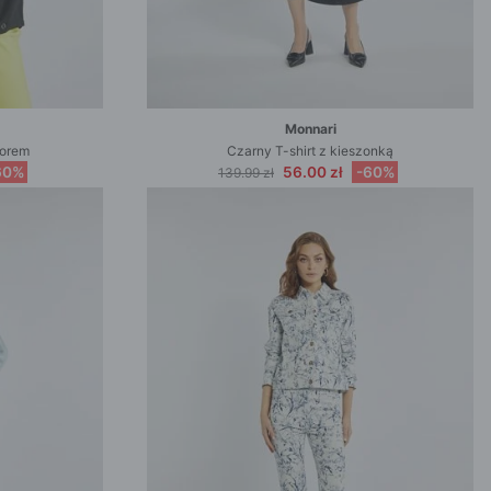
Monnari
zorem
Czarny T-shirt z kieszonką
60%
56.00 zł
-60%
139.99 zł