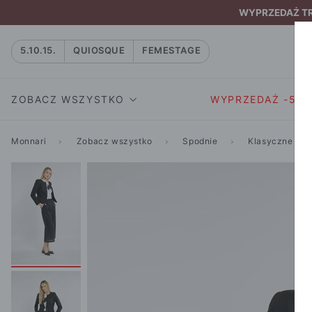
WYPRZEDAŻ TRW
5.10.15.
QUIOSQUE
FEMESTAGE
ZOBACZ WSZYSTKO
WYPRZEDAŻ -50
Monnari
Zobacz wszystko
Spodnie
Klasyczne
SUKIENKI I KOMBIN
SUKIENKI I
NATASZA
KOMBINEZON
NA CO DZIEŃ
W RYTMIE NATURY
MARYNARKI
WIZYTOWE
NOWOŚĆ
SPÓDNICE
WIECZOROWE
CAŁA KOLEKCJA
BLUZKI I T-S
KOKTAJLOWE
KOLEKCJA SPORTOWA
SPODNIE
KORONKOWE
T-SHIRTY SPORTOWE
ROZKLOSZOWAN
STANIKI SPORTOWE
DZIANINOWE
BLUZY SPORTOWE
MINI
SPODNIE SPORTOWE