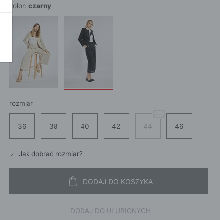
SZALI
OKAŻ WSZYSTKIE
kolor:
czarny
CROS
WE
CHUS
POKAŻ WSZYSTKIE
APASZ
PORTFEL
PORTFEL
POKAŻ W
KI
rozmiar
36
38
40
42
44
46
ROKI
ŻAMY
Jak dobrać rozmiar?
ŻAMY
OCNE
DODAJ DO KOSZYKA
DODAJ DO ULUBIONYCH