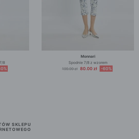
Monnari
7/8
Spodnie 7/8 z wzorem
60%
80.00 zł
-60%
199.99 zł
TÓW SKLEPU
ERNETOWEGO