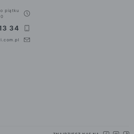
o piątku
00
13 34
i.com.pl