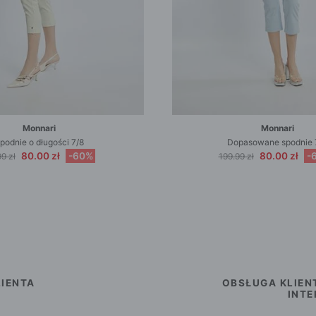
Monnari
Monnari
podnie o długości 7/8
Dopasowane spodnie 
80.00 zł
-60%
80.00 zł
-
9 zł
199.99 zł
IENTA
OBSŁUGA KLIEN
INT