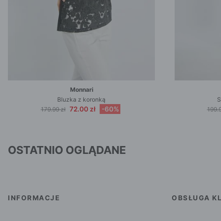
Monnari
Bluzka z koronką
S
72.00 zł
-60%
179.99 zł
199.9
OSTATNIO OGLĄDANE
INFORMACJE
OBSŁUGA KL