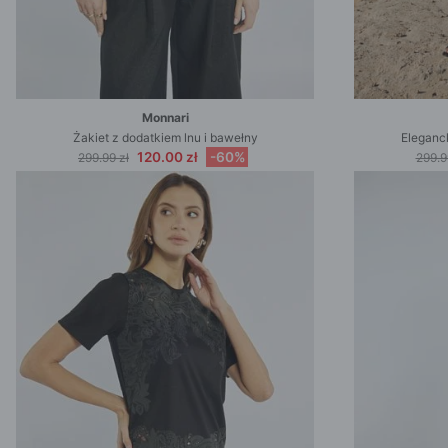
Monnari
Żakiet z dodatkiem lnu i bawełny
Eleganc
120.00 zł
-60%
299.99 zł
299.9