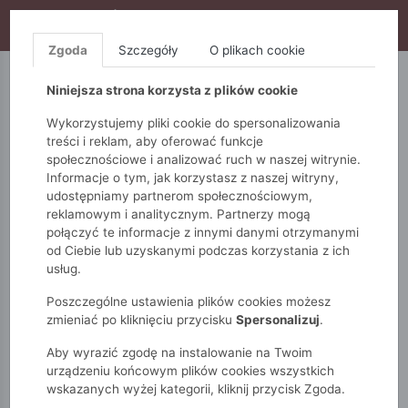
WYPRZEDAŻ TRWA! DODATKOWE 10% ZA 2SZT (KOD:
S10), DODATKOWE 15% ZA 3SZT (KOD: S15)
Zgoda
Szczegóły
O plikach cookie
5.10.15.
QUIOSQUE
FEMESTAGE
Niniejsza strona korzysta z plików cookie
Wykorzystujemy pliki cookie do spersonalizowania
treści i reklam, aby oferować funkcje
społecznościowe i analizować ruch w naszej witrynie.
Informacje o tym, jak korzystasz z naszej witryny,
udostępniamy partnerom społecznościowym,
reklamowym i analitycznym. Partnerzy mogą
połączyć te informacje z innymi danymi otrzymanymi
od Ciebie lub uzyskanymi podczas korzystania z ich
Monnari
Zobacz wszystko
Spodnie
Klasyczne
usług.
Stylowe spodnie damskie
Poszczególne ustawienia plików cookies możesz
zmieniać po kliknięciu przycisku
Spersonalizuj
.
Aby wyrazić zgodę na instalowanie na Twoim
urządzeniu końcowym plików cookies wszystkich
wskazanych wyżej kategorii, kliknij przycisk Zgoda.