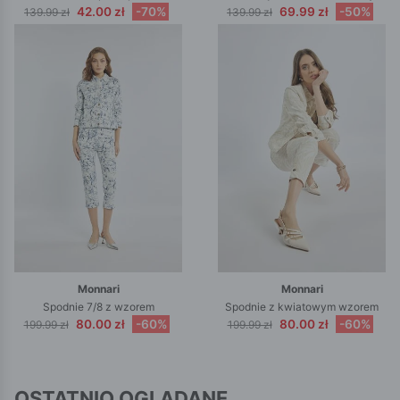
42.00 zł
-70%
69.99 zł
-50%
139.99 zł
139.99 zł
Monnari
Monnari
Spodnie 7/8 z wzorem
Spodnie z kwiatowym wzorem
80.00 zł
-60%
80.00 zł
-60%
199.99 zł
199.99 zł
OSTATNIO OGLĄDANE