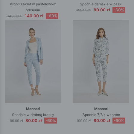
Krótki żakiet w pastelowym
Spodnie damskie w paski
80.00 zł
-60%
odcieniu
199.99 zł
140.00 zł
-60%
349.99 zł
Monnari
Monnari
Spodnie w drobną kratkę
Spodnie 7/8 z wzorem
80.00 zł
-60%
80.00 zł
-60%
199.99 zł
199.99 zł