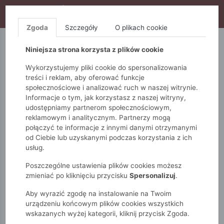
WYPRZEDAŻ TRWA! DODATKOWE 10% ZA 2SZT (KOD:
S10), DODATKOWE 15% ZA 3SZT (KOD: S15)
Zgoda
Szczegóły
O plikach cookie
5.10.15.
QUIOSQUE
FEMESTAGE
Niniejsza strona korzysta z plików cookie
Wykorzystujemy pliki cookie do spersonalizowania
treści i reklam, aby oferować funkcje
społecznościowe i analizować ruch w naszej witrynie.
Informacje o tym, jak korzystasz z naszej witryny,
udostępniamy partnerom społecznościowym,
reklamowym i analitycznym. Partnerzy mogą
połączyć te informacje z innymi danymi otrzymanymi
od Ciebie lub uzyskanymi podczas korzystania z ich
Monnari
Zobacz wszystko
Spodnie
Klasyczne
usług.
Eleganckie spodnie z paskiem
Poszczególne ustawienia plików cookies możesz
zmieniać po kliknięciu przycisku
Spersonalizuj
.
Aby wyrazić zgodę na instalowanie na Twoim
urządzeniu końcowym plików cookies wszystkich
wskazanych wyżej kategorii, kliknij przycisk Zgoda.