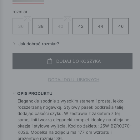
rozmiar
36
38
40
42
44
46
Jak dobrać rozmiar?
DODAJ DO KOSZYKA
DODAJ DO ULUBIONYCH
OPIS PRODUKTU
Eleganckie spodnie z wysokim stanem i prostą, lekko
rozszerzaną nogawką. Stylowy pasek podkreśla talię,
dodając całości szyku. W zestawie z żakietem z tej
samej linii tworzą elegancki komplet idealny na oficjalne
okazje i stylowe wyjścia. Kod do żakietu: 25W-BZR0270-
K026. Modelka na zdjęciu ma 177 cm wzrostu i
prezentuje rozmiar 36.