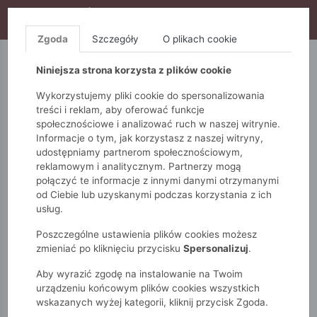
WYPRZEDAŻ TRWA! DODATKOWE 10% ZA 2SZT (KOD:
S10), DODATKOWE 15% ZA 3SZT (KOD: S15)
Zgoda
Szczegóły
O plikach cookie
5.10.15.
QUIOSQUE
FEMESTAGE
Niniejsza strona korzysta z plików cookie
Wykorzystujemy pliki cookie do spersonalizowania
treści i reklam, aby oferować funkcje
społecznościowe i analizować ruch w naszej witrynie.
Informacje o tym, jak korzystasz z naszej witryny,
udostępniamy partnerom społecznościowym,
reklamowym i analitycznym. Partnerzy mogą
połączyć te informacje z innymi danymi otrzymanymi
od Ciebie lub uzyskanymi podczas korzystania z ich
Monnari
Zobacz wszystko
Spodnie
Klasyczne
usług.
Eleganckie spodnie damskie
Poszczególne ustawienia plików cookies możesz
zmieniać po kliknięciu przycisku
Spersonalizuj
.
Aby wyrazić zgodę na instalowanie na Twoim
urządzeniu końcowym plików cookies wszystkich
wskazanych wyżej kategorii, kliknij przycisk Zgoda.