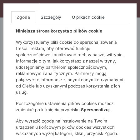
WYPRZEDAŻ TRWA! DODATKOWE 10% ZA 2SZT (KOD:
S10), DODATKOWE 15% ZA 3SZT (KOD: S15)
Zgoda
Szczegóły
O plikach cookie
5.10.15.
QUIOSQUE
FEMESTAGE
Niniejsza strona korzysta z plików cookie
Wykorzystujemy pliki cookie do spersonalizowania
treści i reklam, aby oferować funkcje
społecznościowe i analizować ruch w naszej witrynie.
Informacje o tym, jak korzystasz z naszej witryny,
udostępniamy partnerom społecznościowym,
reklamowym i analitycznym. Partnerzy mogą
połączyć te informacje z innymi danymi otrzymanymi
od Ciebie lub uzyskanymi podczas korzystania z ich
Monnari
Zobacz wszystko
Spódnice
usług.
Rozkloszowana
Spódnica midi
Poszczególne ustawienia plików cookies możesz
zmieniać po kliknięciu przycisku
Spersonalizuj
.
Aby wyrazić zgodę na instalowanie na Twoim
urządzeniu końcowym plików cookies wszystkich
wskazanych wyżej kategorii, kliknij przycisk Zgoda.