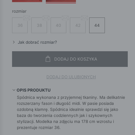
rozmiar
36
38
40
42
44
Jak dobrać rozmiar?
DODAJ DO KOSZYKA
DODAJ DO ULUBIONYCH
OPIS PRODUKTU
Spódnica wykonana z przyjemnej tkaniny. Ma delikatnie
rozszerzany fason i długość midi. W pasie posiada
ozdobną klamrę. Spódnica idealnie sprawdzi się jako
baza do tworzenia codziennych jak i szykownych
stylizacji. Modelka na zdjęciu ma 178 cm wzrostu i
prezentuje rozmiar 36.