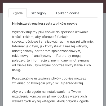
WYPRZEDAŻ TRWA! DODATKOWE 10% ZA 2SZT (KOD:
S10), DODATKOWE 15% ZA 3SZT (KOD: S15)
Zgoda
Szczegóły
O plikach cookie
5.10.15.
QUIOSQUE
FEMESTAGE
Niniejsza strona korzysta z plików cookie
Wykorzystujemy pliki cookie do spersonalizowania
treści i reklam, aby oferować funkcje
społecznościowe i analizować ruch w naszej witrynie.
Informacje o tym, jak korzystasz z naszej witryny,
udostępniamy partnerom społecznościowym,
reklamowym i analitycznym. Partnerzy mogą
połączyć te informacje z innymi danymi otrzymanymi
od Ciebie lub uzyskanymi podczas korzystania z ich
Monnari
Zobacz wszystko
Spódnice
Ołówkowa
usług.
Ołówkowa spódnica midi
Poszczególne ustawienia plików cookies możesz
zmieniać po kliknięciu przycisku
Spersonalizuj
.
Aby wyrazić zgodę na instalowanie na Twoim
urządzeniu końcowym plików cookies wszystkich
wskazanych wyżej kategorii, kliknij przycisk Zgoda.