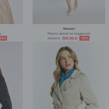
Monnari
a
Płaszcz damski ze ściągaczem
60%
200.00 zł
-60%
499.99 zł