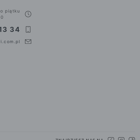
o piątku
00
13 34
i.com.pl