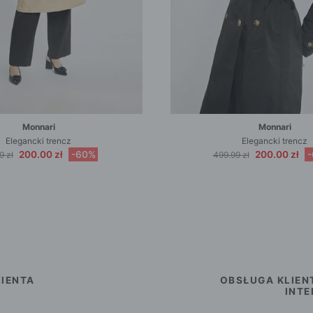
Monnari
Monnari
Elegancki trencz
Elegancki trencz
200.00 zł
-60%
200.00 zł
9 zł
499.99 zł
IENTA
OBSŁUGA KLIEN
INT