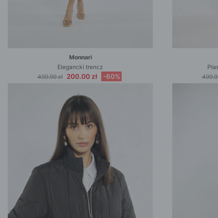
Monnari
Elegancki trencz
Pła
200.00 zł
-60%
499.99 zł
499.9