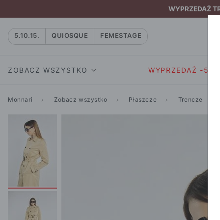
WYPRZEDAŻ TRW
5.10.15.
QUIOSQUE
FEMESTAGE
ZOBACZ WSZYSTKO
WYPRZEDAŻ -50
Monnari
Zobacz wszystko
Płaszcze
Trencze
SUKIENKI I KOMBIN
SUKIENKI I
NATASZA
KOMBINEZON
NA CO DZIEŃ
W RYTMIE NATURY
MARYNARKI
WIZYTOWE
NOWOŚĆ
SPÓDNICE
WIECZOROWE
CAŁA KOLEKCJA
BLUZKI I T-S
KOKTAJLOWE
KOLEKCJA SPORTOWA
SPODNIE
KORONKOWE
T-SHIRTY SPORTOWE
ROZKLOSZOWAN
STANIKI SPORTOWE
DZIANINOWE
BLUZY SPORTOWE
MINI
SPODNIE SPORTOWE