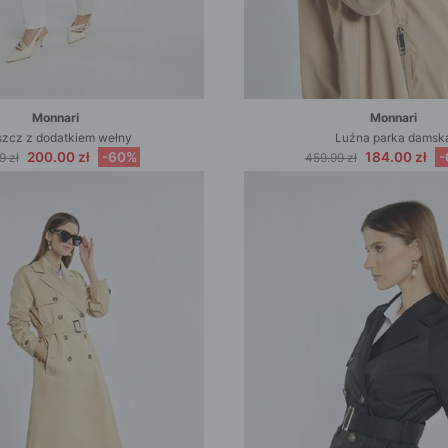
Monnari
Monnari
szcz z dodatkiem wełny
Luźna parka damsk
200.00 zł
-60%
184.00 zł
-
9 zł
459.99 zł