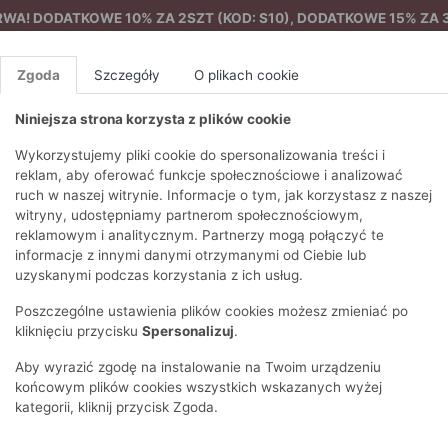
A! DODATKOWE 10% ZA 2SZT (KOD: S10), DODATKOWE 15% ZA 3
Zgoda
Szczegóły
O plikach cookie
Niniejsza strona korzysta z plików cookie
%
NOWA KOLEKCJA
FEMES
Wykorzystujemy pliki cookie do spersonalizowania treści i
reklam, aby oferować funkcje społecznościowe i analizować
ruch w naszej witrynie. Informacje o tym, jak korzystasz z naszej
Dwurzędowy trencz
EZONY
BLUZKI I T-SHIRTY
SWETRY
OSTATNIO DODANE
PAREO
DRESY
SPODNIE
N
witryny, udostępniamy partnerom społecznościowym,
Y
FE
reklamowym i analitycznym. Partnerzy mogą połączyć te
BLUZY
NA CO DZIEŃ
KOMPLETY
PIŻAMY I SZLAFROK
PŁASZCZE
SZORTY
informacje z innymi danymi otrzymanymi od Ciebie lub
F
PŁASZCZE I KURTKI
WIZYTOWE
KOLEKCJA
TORBY
TRENCZE
BLUZKI I 
uzyskanymi podczas korzystania z ich usług.
WY
SPORTOWA
KAMIZELKI
WIECZOROWE
AKCESORIA
PARKI
SWETRY
G
Poszczególne ustawienia plików cookies możesz zmieniać po
HIRTY
SUKIENKI
STROJE KĄPIELOWE
KOSZULE
OKULARY
KLASYCZNE
BLUZY
kliknięciu przycisku
Spersonalizuj
.
K
SPÓDNICE
PRZECIWSŁONEC
T-SHIRTY
PIKOWANE
KAMIZELKI
C
Aby wyrazić zgodę na instalowanie na Twoim urządzeniu
ŻAKIETY
KAPELUSZE I CZA
E
TOPY
PUCHOWE
końcowym plików cookies wszystkich wskazanych wyżej
SU
OPASKI NA GŁOW
kategorii, kliknij przycisk Zgoda.
POKAŻ WSZYSTKIE
WEŁNIANE
SPODNIE
Ż
SZALIKI