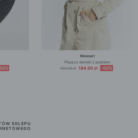
Monnari
Płaszcz damski z paskiem
-60%
184.00 zł
-60%
459.99 zł
TÓW SKLEPU
ERNETOWEGO