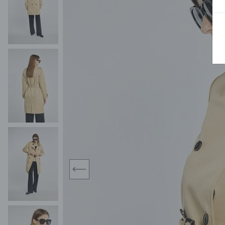
MIDI
KURTKI SPORTOWE
MAXI
KAMIZELKI SPORTOWE
POKAŻ WSZY
KOMBINEZONY
TORBY SPORTOWE
SPÓDNICE
KOSTIUMY KĄPIELOWE
OŁÓWKOWA
JEDNOCZĘŚCIOWE
PLISOWANA
DWUCZĘŚCIOWE
ROZKLOSZOWAN
NARZUTKI
MINI
LNIANE MODELE
MIDI
MAXI
prev
ŻAKIETY