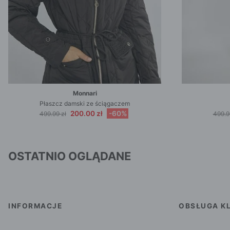
Monnari
Płaszcz damski ze ściągaczem
200.00 zł
-60%
499.99 zł
499.9
OSTATNIO OGLĄDANE
INFORMACJE
OBSŁUGA KL