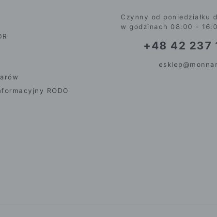
Czynny od poniedziałku d
w godzinach 08:00 - 16:
DR
+48 42 237 
esklep@monnar
iarów
nformacyjny RODO