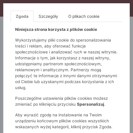
WYPRZEDAŻ TRWA! DODATKOWE 10% ZA 2SZT (KOD:
S10), DODATKOWE 15% ZA 3SZT (KOD: S15)
Zgoda
Szczegóły
O plikach cookie
5.10.15.
QUIOSQUE
FEMESTAGE
Niniejsza strona korzysta z plików cookie
Wykorzystujemy pliki cookie do spersonalizowania
treści i reklam, aby oferować funkcje
społecznościowe i analizować ruch w naszej witrynie.
Informacje o tym, jak korzystasz z naszej witryny,
udostępniamy partnerom społecznościowym,
reklamowym i analitycznym. Partnerzy mogą
połączyć te informacje z innymi danymi otrzymanymi
od Ciebie lub uzyskanymi podczas korzystania z ich
Monnari
Zobacz wszystko
Płaszcze
Klasyczne
usług.
Szary płaszcz wiązany w pasie
Poszczególne ustawienia plików cookies możesz
zmieniać po kliknięciu przycisku
Spersonalizuj
.
Aby wyrazić zgodę na instalowanie na Twoim
urządzeniu końcowym plików cookies wszystkich
wskazanych wyżej kategorii, kliknij przycisk Zgoda.