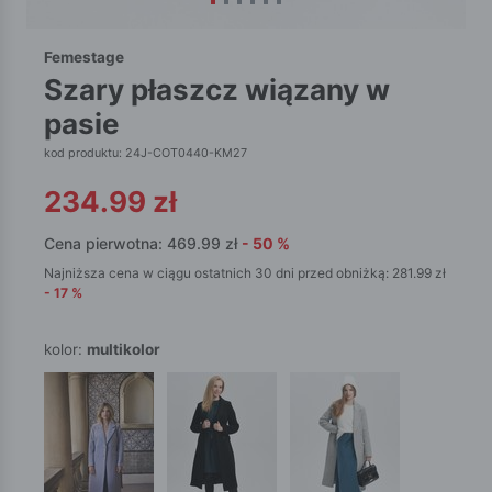
Femestage
szary płaszcz wiązany w
pasie
kod produktu: 24J-COT0440-KM27
234.99
zł
Cena pierwotna:
469.99
zł
-
50
%
Najniższa cena w ciągu ostatnich 30 dni przed obniżką:
281.99
zł
-
17
%
kolor:
multikolor