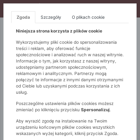
WYPRZEDAŻ TRWA! DODATKOWE 10% ZA 2SZT (KOD:
S10), DODATKOWE 15% ZA 3SZT (KOD: S15)
Zgoda
Szczegóły
O plikach cookie
5.10.15.
QUIOSQUE
FEMESTAGE
Niniejsza strona korzysta z plików cookie
Wykorzystujemy pliki cookie do spersonalizowania
treści i reklam, aby oferować funkcje
społecznościowe i analizować ruch w naszej witrynie.
Informacje o tym, jak korzystasz z naszej witryny,
udostępniamy partnerom społecznościowym,
reklamowym i analitycznym. Partnerzy mogą
połączyć te informacje z innymi danymi otrzymanymi
od Ciebie lub uzyskanymi podczas korzystania z ich
Monnari
Zobacz wszystko
Piżamy i szlafroki
usług.
Koszule nocne
Koszula nocna z wzorem
Poszczególne ustawienia plików cookies możesz
zmieniać po kliknięciu przycisku
Spersonalizuj
.
Aby wyrazić zgodę na instalowanie na Twoim
urządzeniu końcowym plików cookies wszystkich
wskazanych wyżej kategorii, kliknij przycisk Zgoda.