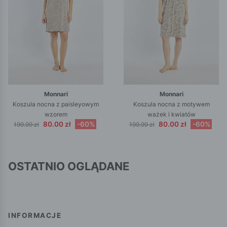
Monnari
Monnari
Koszula nocna z paisleyowym
Koszula nocna z motywem
wzorem
ważek i kwiatów
80.00 zł
-60%
80.00 zł
-60%
199.99 zł
199.99 zł
OSTATNIO OGLĄDANE
INFORMACJE