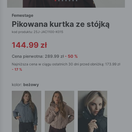
Femestage
pikowana kurtka ze stójką
kod produktu: 25J-JAC1100-K015
144.99
zł
Cena pierwotna:
289.99
zł
-
50
%
Najniższa cena w ciągu ostatnich 30 dni przed obniżką:
173.99
zł
-
17
%
kolor:
beżowy