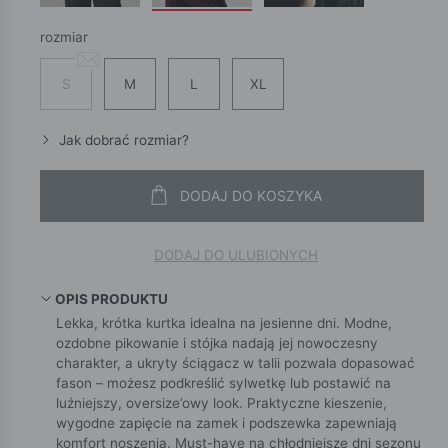
rozmiar
S
M
L
XL
Jak dobrać rozmiar?
DODAJ DO KOSZYKA
DODAJ DO ULUBIONYCH
OPIS PRODUKTU
Lekka, krótka kurtka idealna na jesienne dni. Modne,
ozdobne pikowanie i stójka nadają jej nowoczesny
charakter, a ukryty ściągacz w talii pozwala dopasować
fason – możesz podkreślić sylwetkę lub postawić na
luźniejszy, oversize’owy look. Praktyczne kieszenie,
wygodne zapięcie na zamek i podszewka zapewniają
komfort noszenia. Must-have na chłodniejsze dni sezonu