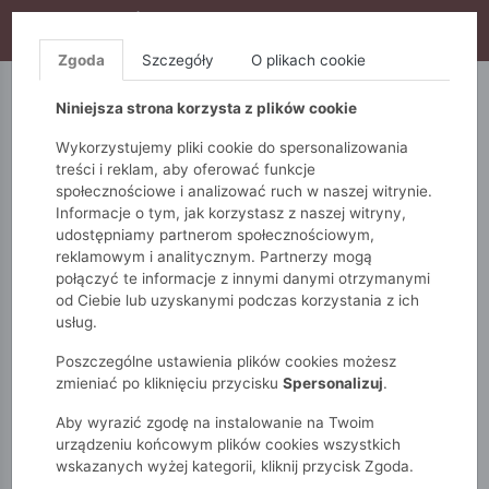
WYPRZEDAŻ TRWA! DODATKOWE 10% ZA 2SZT (KOD:
S10), DODATKOWE 15% ZA 3SZT (KOD: S15)
Zgoda
Szczegóły
O plikach cookie
5.10.15.
QUIOSQUE
FEMESTAGE
Niniejsza strona korzysta z plików cookie
Wykorzystujemy pliki cookie do spersonalizowania
treści i reklam, aby oferować funkcje
społecznościowe i analizować ruch w naszej witrynie.
Informacje o tym, jak korzystasz z naszej witryny,
udostępniamy partnerom społecznościowym,
reklamowym i analitycznym. Partnerzy mogą
połączyć te informacje z innymi danymi otrzymanymi
od Ciebie lub uzyskanymi podczas korzystania z ich
Monnari
Zobacz wszystko
Kurtki
Przejściowe
usług.
Pikowana kurtka ze stójką
Poszczególne ustawienia plików cookies możesz
zmieniać po kliknięciu przycisku
Spersonalizuj
.
Aby wyrazić zgodę na instalowanie na Twoim
urządzeniu końcowym plików cookies wszystkich
wskazanych wyżej kategorii, kliknij przycisk Zgoda.