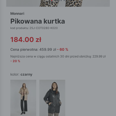
Monnari
pikowana kurtka
kod produktu: 25J-COT0280-K020
184.00
zł
Cena pierwotna:
459.99
zł
-
60
%
Najniższa cena w ciągu ostatnich 30 dni przed obniżką:
229.99
zł
-
20
%
kolor:
czarny