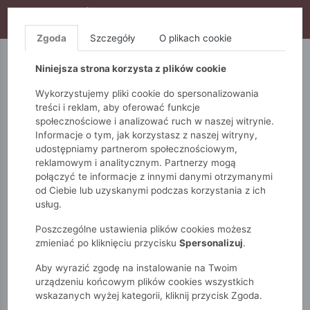
WYPRZEDAŻ TRWA! DODATKOWE 10% ZA 2SZT (KOD:
S10), DODATKOWE 15% ZA 3SZT (KOD: S15)
Zgoda
Szczegóły
O plikach cookie
5.10.15.
QUIOSQUE
FEMESTAGE
Niniejsza strona korzysta z plików cookie
Wykorzystujemy pliki cookie do spersonalizowania
treści i reklam, aby oferować funkcje
społecznościowe i analizować ruch w naszej witrynie.
Informacje o tym, jak korzystasz z naszej witryny,
udostępniamy partnerom społecznościowym,
reklamowym i analitycznym. Partnerzy mogą
połączyć te informacje z innymi danymi otrzymanymi
od Ciebie lub uzyskanymi podczas korzystania z ich
Monnari
Zobacz wszystko
Kurtki
Przejściowe
usług.
Pikowana kurtka
Poszczególne ustawienia plików cookies możesz
zmieniać po kliknięciu przycisku
Spersonalizuj
.
Aby wyrazić zgodę na instalowanie na Twoim
urządzeniu końcowym plików cookies wszystkich
wskazanych wyżej kategorii, kliknij przycisk Zgoda.