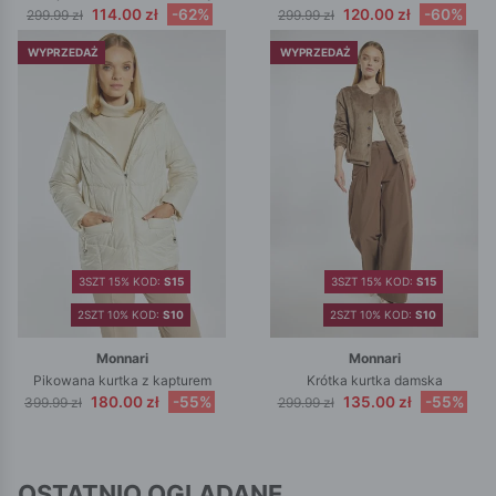
114.00 zł
-62%
120.00 zł
-60%
299.99 zł
299.99 zł
WYPRZEDAŻ
WYPRZEDAŻ
3SZT 15% KOD:
S15
3SZT 15% KOD:
S15
2SZT 10% KOD:
S10
2SZT 10% KOD:
S10
Monnari
Monnari
Pikowana kurtka z kapturem
Krótka kurtka damska
180.00 zł
-55%
135.00 zł
-55%
399.99 zł
299.99 zł
OSTATNIO OGLĄDANE