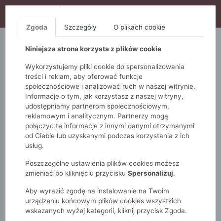
WYPRZEDAŻ TRWA! DODATKOWE 10% ZA 2SZT (KOD:
S10), DODATKOWE 15% ZA 3SZT (KOD: S15)
Zgoda
Szczegóły
O plikach cookie
5.10.15.
QUIOSQUE
FEMESTAGE
Niniejsza strona korzysta z plików cookie
Wykorzystujemy pliki cookie do spersonalizowania
treści i reklam, aby oferować funkcje
społecznościowe i analizować ruch w naszej witrynie.
Informacje o tym, jak korzystasz z naszej witryny,
udostępniamy partnerom społecznościowym,
reklamowym i analitycznym. Partnerzy mogą
połączyć te informacje z innymi danymi otrzymanymi
od Ciebie lub uzyskanymi podczas korzystania z ich
Monnari
Zobacz wszystko
Kurtki
Przejściowe
usług.
Kurtka damska z paskami
Poszczególne ustawienia plików cookies możesz
zmieniać po kliknięciu przycisku
Spersonalizuj
.
Aby wyrazić zgodę na instalowanie na Twoim
urządzeniu końcowym plików cookies wszystkich
wskazanych wyżej kategorii, kliknij przycisk Zgoda.