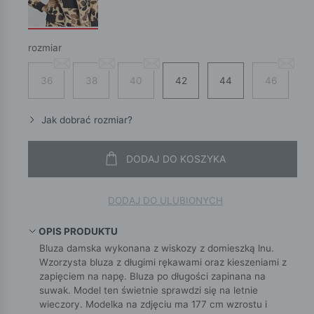
rozmiar
36
38
40
42
44
46
Jak dobrać rozmiar?
DODAJ DO KOSZYKA
DODAJ DO ULUBIONYCH
OPIS PRODUKTU
Bluza damska wykonana z wiskozy z domieszką lnu.
Wzorzysta bluza z długimi rękawami oraz kieszeniami z
zapięciem na napę. Bluza po długości zapinana na
suwak. Model ten świetnie sprawdzi się na letnie
wieczory. Modelka na zdjęciu ma 177 cm wzrostu i