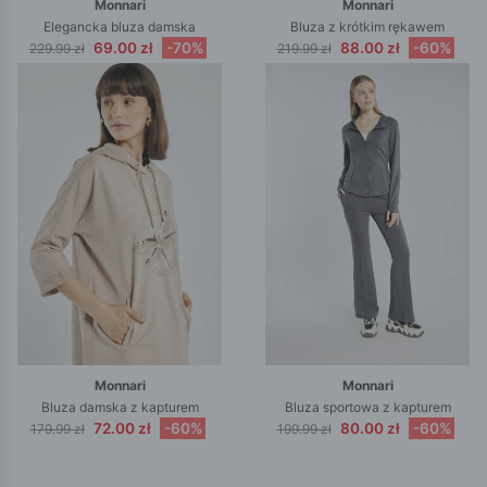
Monnari
Monnari
Elegancka bluza damska
Bluza z krótkim rękawem
69.00 zł
-70%
88.00 zł
-60%
229.99 zł
219.99 zł
Monnari
Monnari
Bluza damska z kapturem
Bluza sportowa z kapturem
72.00 zł
-60%
80.00 zł
-60%
179.99 zł
199.99 zł