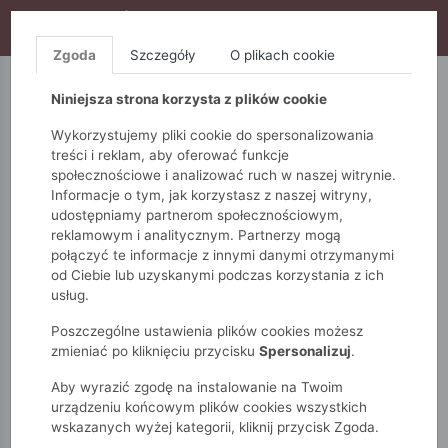
WYPRZEDAŻ TRWA! DODATKOWE 10% ZA 2SZT (KOD:
S10), DODATKOWE 15% ZA 3SZT (KOD: S15)
Zgoda
Szczegóły
O plikach cookie
5.10.15.
QUIOSQUE
FEMESTAGE
Niniejsza strona korzysta z plików cookie
Wykorzystujemy pliki cookie do spersonalizowania
treści i reklam, aby oferować funkcje
społecznościowe i analizować ruch w naszej witrynie.
Informacje o tym, jak korzystasz z naszej witryny,
udostępniamy partnerom społecznościowym,
reklamowym i analitycznym. Partnerzy mogą
połączyć te informacje z innymi danymi otrzymanymi
od Ciebie lub uzyskanymi podczas korzystania z ich
Monnari
Zobacz wszystko
Bluzy
Rozpinane
usług.
Wzorzysta bluza z domieszką lnu
Poszczególne ustawienia plików cookies możesz
zmieniać po kliknięciu przycisku
Spersonalizuj
.
Aby wyrazić zgodę na instalowanie na Twoim
urządzeniu końcowym plików cookies wszystkich
wskazanych wyżej kategorii, kliknij przycisk Zgoda.