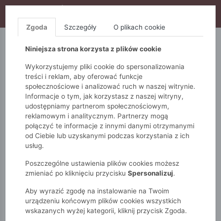
WYPRZEDAŻ TRWA! DODATKOWE 10% ZA 2SZT (KOD:
S10), DODATKOWE 15% ZA 3SZT (KOD: S15)
Zgoda
Szczegóły
O plikach cookie
5.10.15.
QUIOSQUE
FEMESTAGE
Niniejsza strona korzysta z plików cookie
Wykorzystujemy pliki cookie do spersonalizowania
treści i reklam, aby oferować funkcje
społecznościowe i analizować ruch w naszej witrynie.
Informacje o tym, jak korzystasz z naszej witryny,
udostępniamy partnerom społecznościowym,
reklamowym i analitycznym. Partnerzy mogą
połączyć te informacje z innymi danymi otrzymanymi
od Ciebie lub uzyskanymi podczas korzystania z ich
Monnari
Zobacz wszystko
Bluzy
Rozpinane
usług.
Stylowa bluza damska
Poszczególne ustawienia plików cookies możesz
zmieniać po kliknięciu przycisku
Spersonalizuj
.
Aby wyrazić zgodę na instalowanie na Twoim
urządzeniu końcowym plików cookies wszystkich
wskazanych wyżej kategorii, kliknij przycisk Zgoda.