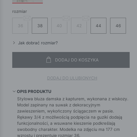
rozmiar
36
38
40
42
44
46
Jak dobrać rozmiar?
DODAJ DO KOSZYKA
DODAJ DO ULUBIONYCH
OPIS PRODUKTU
Stylowa bluza damska z kapturem, wykonana z wiskozy.
Model zapinany na suwak z dekoracyjnym
zawieszeniem, wykończony ściągaczem w pasie.
Rękawy 3/4 z możliwością podpięcia na guziki dodają
funkcjonalności, a wsuwane kieszenie podkreślają
swobodny charakter. Modelka na zdjęciu ma 177 cm
wzrostu i prezentuje rozmiar 36.