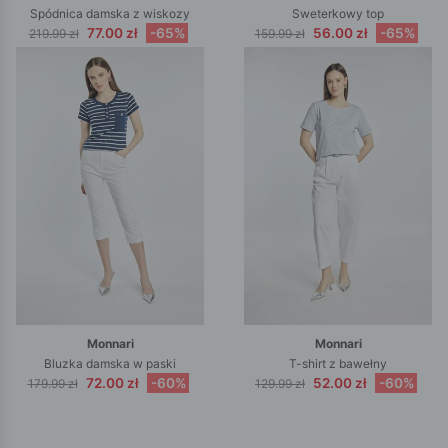
Spódnica damska z wiskozy
Sweterkowy top
77.00 zł
-65%
56.00 zł
-65%
219.99 zł
159.99 zł
Monnari
Monnari
Bluzka damska w paski
T-shirt z bawełny
72.00 zł
-60%
52.00 zł
-60%
179.99 zł
129.99 zł