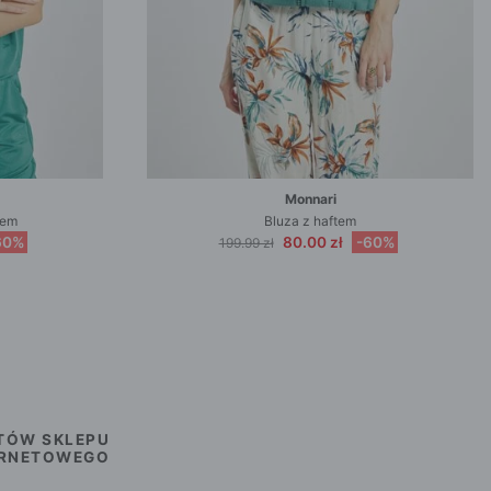
Monnari
wem
Bluza z haftem
60%
80.00 zł
-60%
199.99 zł
TÓW SKLEPU
ERNETOWEGO