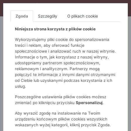
WYPRZEDAŻ TRWA! DODATKOWE 10% ZA 2SZT (KOD:
S10), DODATKOWE 15% ZA 3SZT (KOD: S15)
Zgoda
Szczegóły
O plikach cookie
5.10.15.
QUIOSQUE
FEMESTAGE
Niniejsza strona korzysta z plików cookie
Wykorzystujemy pliki cookie do spersonalizowania
treści i reklam, aby oferować funkcje
społecznościowe i analizować ruch w naszej witrynie.
Informacje o tym, jak korzystasz z naszej witryny,
udostępniamy partnerom społecznościowym,
reklamowym i analitycznym. Partnerzy mogą
połączyć te informacje z innymi danymi otrzymanymi
od Ciebie lub uzyskanymi podczas korzystania z ich
Monnari
Zobacz wszystko
Bluzy
Rozpinane
usług.
Bluza damska z haftem
Poszczególne ustawienia plików cookies możesz
zmieniać po kliknięciu przycisku
Spersonalizuj
.
Aby wyrazić zgodę na instalowanie na Twoim
urządzeniu końcowym plików cookies wszystkich
wskazanych wyżej kategorii, kliknij przycisk Zgoda.