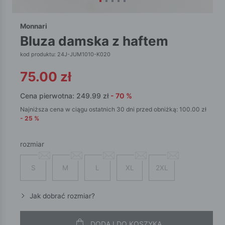
Monnari
bluza damska z haftem
kod produktu: 24J-JUM1010-K020
75.00
zł
Cena pierwotna:
249.99
zł
-
70
%
Najniższa cena w ciągu ostatnich 30 dni przed obniżką:
100.00
zł
-
25
%
rozmiar
S
M
L
XL
2XL
Jak dobrać rozmiar?
DODAJ DO KOSZYKA