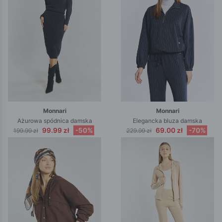
Monnari
Monnari
Ażurowa spódnica damska
Elegancka bluza damska
99.99 zł
-50%
69.00 zł
-70%
199.99 zł
229.99 zł