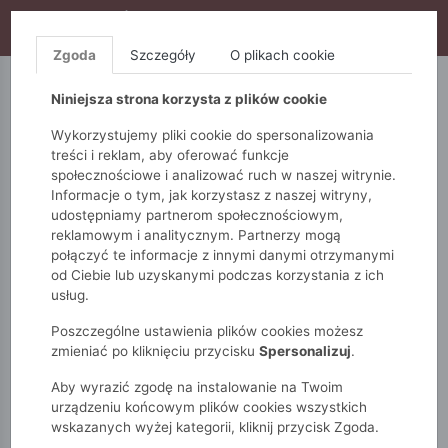
WYPRZEDAŻ TRWA! DODATKOWE 10% ZA 2SZT (KOD:
S10), DODATKOWE 15% ZA 3SZT (KOD: S15)
Zgoda
Szczegóły
O plikach cookie
5.10.15.
QUIOSQUE
FEMESTAGE
Niniejsza strona korzysta z plików cookie
Wykorzystujemy pliki cookie do spersonalizowania
treści i reklam, aby oferować funkcje
społecznościowe i analizować ruch w naszej witrynie.
Informacje o tym, jak korzystasz z naszej witryny,
udostępniamy partnerom społecznościowym,
reklamowym i analitycznym. Partnerzy mogą
połączyć te informacje z innymi danymi otrzymanymi
od Ciebie lub uzyskanymi podczas korzystania z ich
Monnari
Zobacz wszystko
Bluzki i t-shirty
usług.
T-shirty
T-shirt z rękawem 3/4
Poszczególne ustawienia plików cookies możesz
zmieniać po kliknięciu przycisku
Spersonalizuj
.
Aby wyrazić zgodę na instalowanie na Twoim
urządzeniu końcowym plików cookies wszystkich
wskazanych wyżej kategorii, kliknij przycisk Zgoda.