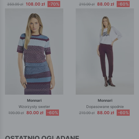
108.00 zł
-70%
88.00 zł
-60%
359.99 zł
219.99 zł
Monnari
Monnari
Wzorzysty sweter
Dopasowane spodnie
80.00 zł
-60%
88.00 zł
-60%
199.99 zł
219.99 zł
OSTATNIO OGLĄDANE