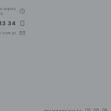
o piątku
00
13 34
i.com.pl