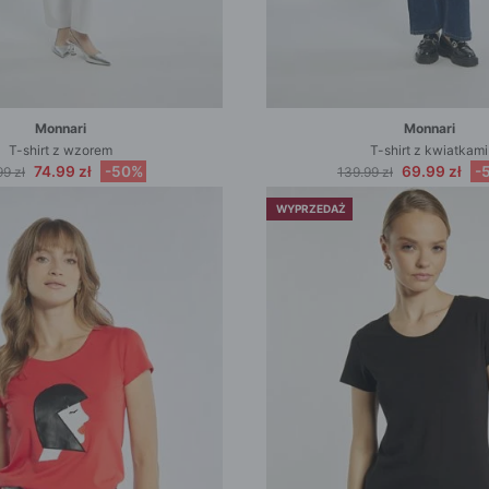
Monnari
Monnari
T-shirt z wzorem
T-shirt z kwiatkami
74.99 zł
-50%
69.99 zł
-
99 zł
139.99 zł
WYPRZEDAŻ