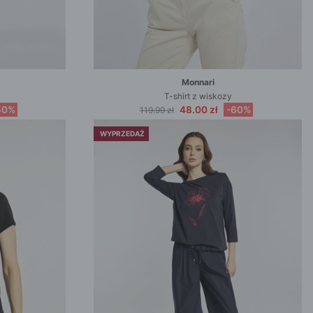
Monnari
T-shirt z wiskozy
50%
48.00 zł
-60%
119.99 zł
WYPRZEDAŻ