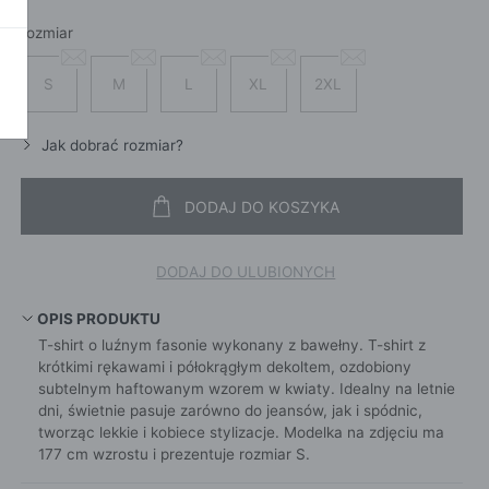
SZALI
OKAŻ WSZYSTKIE
CROS
rozmiar
WE
CHUS
POKAŻ WSZYSTKIE
APASZ
S
M
L
XL
2XL
PORTFEL
PORTFEL
Jak dobrać rozmiar?
POKAŻ W
KI
DODAJ DO KOSZYKA
DODAJ DO ULUBIONYCH
ROKI
OPIS PRODUKTU
ŻAMY
T-shirt o luźnym fasonie wykonany z bawełny. T-shirt z
ŻAMY
krótkimi rękawami i półokrągłym dekoltem, ozdobiony
subtelnym haftowanym wzorem w kwiaty. Idealny na letnie
OCNE
dni, świetnie pasuje zarówno do jeansów, jak i spódnic,
tworząc lekkie i kobiece stylizacje. Modelka na zdjęciu ma
177 cm wzrostu i prezentuje rozmiar S.