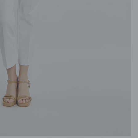
ROZPINANE
TORBY
PRZEZ GŁOWE