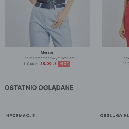
Monnari
T-shirt z ornamentowym wzorem
Klasy
48.00 zł
-60%
119.99 zł
119.9
OSTATNIO OGLĄDANE
INFORMACJE
OBSŁUGA KL