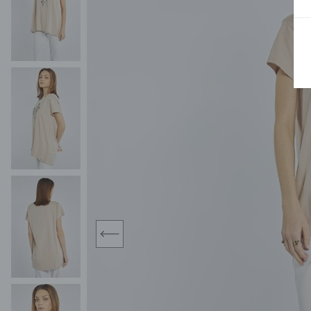
MIDI
KURTKI SPORTOWE
MAXI
KAMIZELKI SPORTOWE
POKAŻ WSZY
KOMBINEZONY
TORBY SPORTOWE
SPÓDNICE
KOSTIUMY KĄPIELOWE
OŁÓWKOWA
JEDNOCZĘŚCIOWE
PLISOWANA
DWUCZĘŚCIOWE
ROZKLOSZOWAN
NARZUTKI
MINI
LNIANE MODELE
MIDI
MAXI
prev
ŻAKIETY