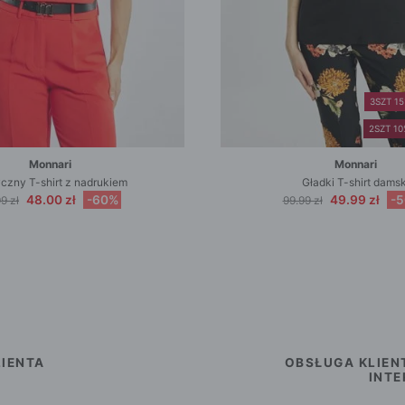
3SZT 1
2SZT 1
Monnari
Monnari
czny T-shirt z nadrukiem
Gładki T-shirt damsk
48.00 zł
-60%
49.99 zł
-
9 zł
99.99 zł
IENTA
OBSŁUGA KLIEN
INT