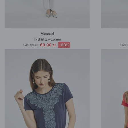
Monnari
T-shirt z wzorem
60.00 zł
-60%
149.99 zł
149.