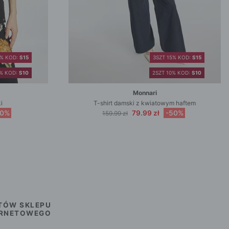
5% KOD:
S15
3SZT 15% KOD:
S15
0% KOD:
S10
2SZT 10% KOD:
S10
Monnari
i
T-shirt damski z kwiatowym haftem
50%
79.99 zł
-50%
159.99 zł
TÓW SKLEPU
ERNETOWEGO