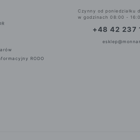
Czynny od poniedziałku d
w godzinach 08:00 - 16:
DR
+48 42 237 
esklep@monnar
iarów
nformacyjny RODO