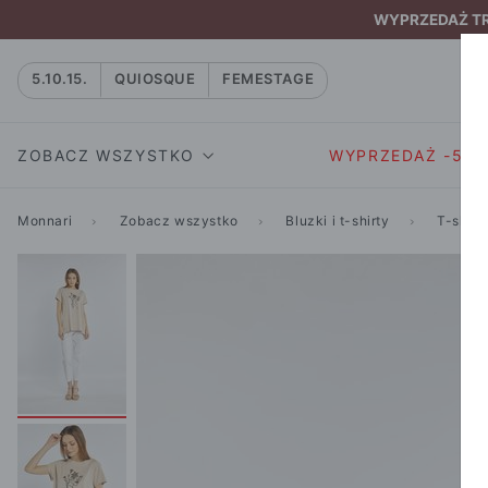
WYPRZEDAŻ TRW
5.10.15.
QUIOSQUE
FEMESTAGE
ZOBACZ WSZYSTKO
WYPRZEDAŻ -50
Monnari
Zobacz wszystko
Bluzki i t-shirty
T-shirt
SUKIENKI I KOMBIN
SUKIENKI I
NATASZA
KOMBINEZON
NA CO DZIEŃ
W RYTMIE NATURY
MARYNARKI
WIZYTOWE
NOWOŚĆ
SPÓDNICE
WIECZOROWE
CAŁA KOLEKCJA
BLUZKI I T-S
KOKTAJLOWE
KOLEKCJA SPORTOWA
SPODNIE
KORONKOWE
T-SHIRTY SPORTOWE
ROZKLOSZOWAN
STANIKI SPORTOWE
DZIANINOWE
BLUZY SPORTOWE
MINI
SPODNIE SPORTOWE