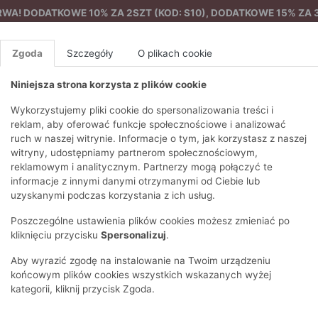
A! DODATKOWE 10% ZA 2SZT (KOD: S10), DODATKOWE 15% ZA 3
Zgoda
Szczegóły
O plikach cookie
Niniejsza strona korzysta z plików cookie
%
NOWA KOLEKCJA
FEMES
Wykorzystujemy pliki cookie do spersonalizowania treści i
reklam, aby oferować funkcje społecznościowe i analizować
ruch w naszej witrynie. Informacje o tym, jak korzystasz z naszej
y
T-shirt o luźnym fasonie
EZONY
BLUZKI I T-SHIRTY
SWETRY
OSTATNIO DODANE
PAREO
DRESY
SPODNIE
N
witryny, udostępniamy partnerom społecznościowym,
Y
FE
reklamowym i analitycznym. Partnerzy mogą połączyć te
BLUZY
NA CO DZIEŃ
KOMPLETY
PIŻAMY I SZLAFROK
PŁASZCZE
SZORTY
informacje z innymi danymi otrzymanymi od Ciebie lub
F
PŁASZCZE I KURTKI
WIZYTOWE
KOLEKCJA
TORBY
TRENCZE
BLUZKI I 
uzyskanymi podczas korzystania z ich usług.
WY
SPORTOWA
KAMIZELKI
WIECZOROWE
AKCESORIA
PARKI
SWETRY
G
Poszczególne ustawienia plików cookies możesz zmieniać po
HIRTY
SUKIENKI
STROJE KĄPIELOWE
KOSZULE
OKULARY
KLASYCZNE
BLUZY
kliknięciu przycisku
Spersonalizuj
.
K
SPÓDNICE
PRZECIWSŁONEC
T-SHIRTY
PIKOWANE
KAMIZELKI
C
Aby wyrazić zgodę na instalowanie na Twoim urządzeniu
ŻAKIETY
KAPELUSZE I CZA
E
TOPY
PUCHOWE
końcowym plików cookies wszystkich wskazanych wyżej
SU
OPASKI NA GŁOW
kategorii, kliknij przycisk Zgoda.
POKAŻ WSZYSTKIE
WEŁNIANE
SPODNIE
Ż
SZALIKI