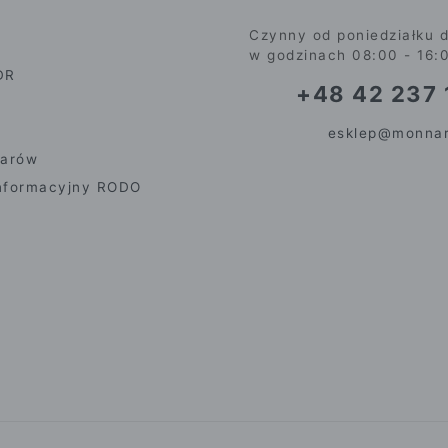
Czynny od poniedziałku d
w godzinach 08:00 - 16:
DR
+48 42 237 
esklep@monnar
iarów
nformacyjny RODO