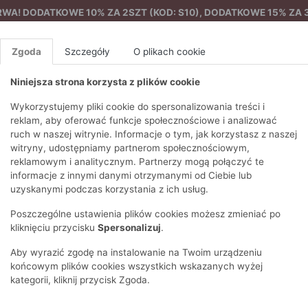
A! DODATKOWE 10% ZA 2SZT (KOD: S10), DODATKOWE 15% ZA 3
Zgoda
Szczegóły
O plikach cookie
Niniejsza strona korzysta z plików cookie
%
NOWA KOLEKCJA
FEMES
Wykorzystujemy pliki cookie do spersonalizowania treści i
reklam, aby oferować funkcje społecznościowe i analizować
ruch w naszej witrynie. Informacje o tym, jak korzystasz z naszej
y
T-shirt damski z wzorem
EZONY
BLUZKI I T-SHIRTY
SWETRY
OSTATNIO DODANE
PAREO
DRESY
SPODNIE
N
witryny, udostępniamy partnerom społecznościowym,
Y
FE
reklamowym i analitycznym. Partnerzy mogą połączyć te
BLUZY
NA CO DZIEŃ
KOMPLETY
PIŻAMY I SZLAFROK
PŁASZCZE
SZORTY
informacje z innymi danymi otrzymanymi od Ciebie lub
F
PŁASZCZE I KURTKI
WIZYTOWE
KOLEKCJA
TORBY
TRENCZE
BLUZKI I 
uzyskanymi podczas korzystania z ich usług.
WY
SPORTOWA
KAMIZELKI
WIECZOROWE
AKCESORIA
PARKI
SWETRY
G
Poszczególne ustawienia plików cookies możesz zmieniać po
HIRTY
SUKIENKI
STROJE KĄPIELOWE
KOSZULE
OKULARY
KLASYCZNE
BLUZY
kliknięciu przycisku
Spersonalizuj
.
K
SPÓDNICE
PRZECIWSŁONEC
T-SHIRTY
PIKOWANE
KAMIZELKI
C
Aby wyrazić zgodę na instalowanie na Twoim urządzeniu
ŻAKIETY
KAPELUSZE I CZA
E
TOPY
PUCHOWE
końcowym plików cookies wszystkich wskazanych wyżej
SU
OPASKI NA GŁOW
kategorii, kliknij przycisk Zgoda.
POKAŻ WSZYSTKIE
WEŁNIANE
SPODNIE
Ż
SZALIKI