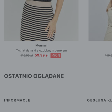
Monnari
T-shirt damski z ozdobnym panelem
59.99 zł
-50%
119.99 zł
119.9
OSTATNIO OGLĄDANE
INFORMACJE
OBSŁUGA KL