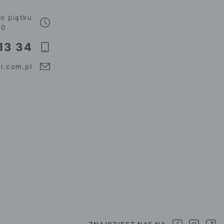
o piątku
00
13 34
i.com.pl