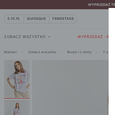
WYPRZEDAŻ TRW
5.10.15.
QUIOSQUE
FEMESTAGE
ZOBACZ WSZYSTKO
WYPRZEDAŻ -50
Monnari
Zobacz wszystko
Bluzki i t-shirty
T-shirt
SUKIENKI I KOMBIN
SUKIENKI I
NATASZA
KOMBINEZON
NA CO DZIEŃ
W RYTMIE NATURY
MARYNARKI
WIZYTOWE
NOWOŚĆ
SPÓDNICE
WIECZOROWE
CAŁA KOLEKCJA
BLUZKI I T-S
KOKTAJLOWE
KOLEKCJA SPORTOWA
SPODNIE
KORONKOWE
T-SHIRTY SPORTOWE
ROZKLOSZOWAN
STANIKI SPORTOWE
DZIANINOWE
BLUZY SPORTOWE
MINI
SPODNIE SPORTOWE