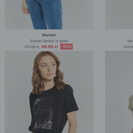
Monnari
Sweter damski w paski
Swe
89.99 zł
-50%
179.99 zł
299.9