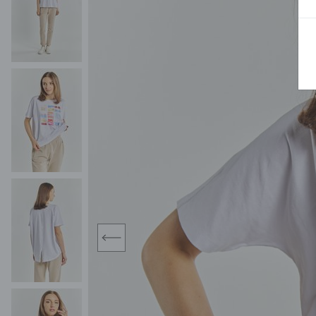
MIDI
KURTKI SPORTOWE
MAXI
KAMIZELKI SPORTOWE
POKAŻ WSZY
KOMBINEZONY
TORBY SPORTOWE
SPÓDNICE
KOSTIUMY KĄPIELOWE
OŁÓWKOWA
JEDNOCZĘŚCIOWE
PLISOWANA
DWUCZĘŚCIOWE
ROZKLOSZOWAN
NARZUTKI
MINI
LNIANE MODELE
MIDI
MAXI
prev
ŻAKIETY