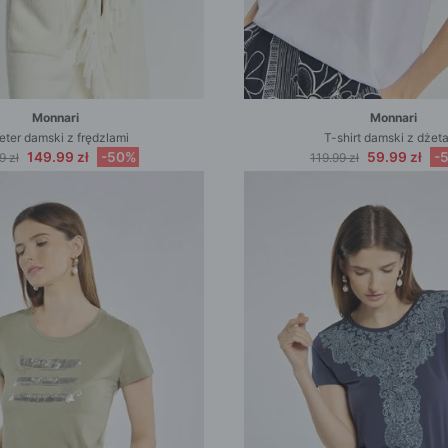
Monnari
Monnari
ter damski z frędzlami
T-shirt damski z dżet
149.99 zł
-50%
59.99 zł
-
9 zł
119.99 zł