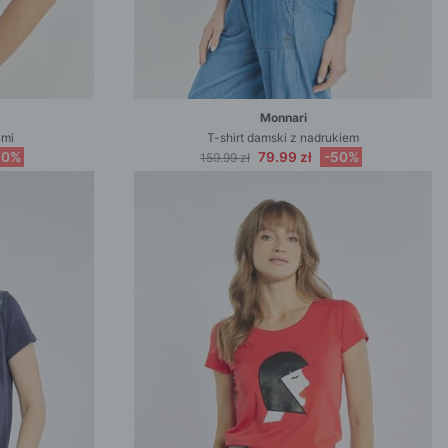
Monnari
ami
T-shirt damski z nadrukiem
50%
79.99 zł
-50%
159.99 zł