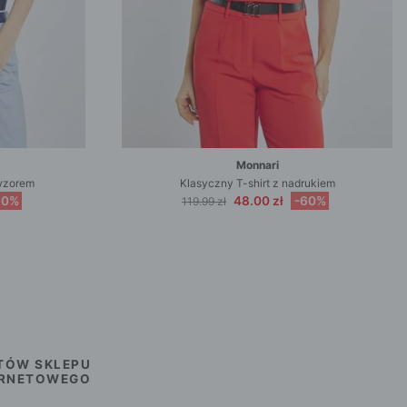
Monnari
wzorem
Klasyczny T-shirt z nadrukiem
60%
48.00 zł
-60%
119.99 zł
TÓW SKLEPU
ERNETOWEGO