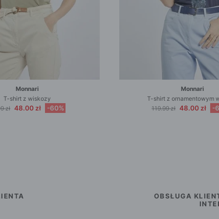
Monnari
Monnari
T-shirt z wiskozy
T-shirt z ornamentowym 
48.00 zł
-60%
48.00 zł
-
9 zł
119.99 zł
IENTA
OBSŁUGA KLIEN
INT