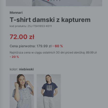
Monnari
t-shirt damski z kapturem
kod produktu: 25J-TSH1653-K011
72.00
zł
Cena pierwotna:
179.99
zł
-
60
%
Najniższa cena w ciągu ostatnich 30 dni przed obniżką:
89.99
zł
-
20
%
kolor:
niebieski