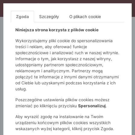
WYPRZEDAŻ TRWA! DODATKOWE 10% ZA 2SZT (KOD:
S10), DODATKOWE 15% ZA 3SZT (KOD: S15)
Zgoda
Szczegóły
O plikach cookie
5.10.15.
QUIOSQUE
FEMESTAGE
Niniejsza strona korzysta z plików cookie
Wykorzystujemy pliki cookie do spersonalizowania
treści i reklam, aby oferować funkcje
społecznościowe i analizować ruch w naszej witrynie.
Informacje o tym, jak korzystasz z naszej witryny,
udostępniamy partnerom społecznościowym,
reklamowym i analitycznym. Partnerzy mogą
połączyć te informacje z innymi danymi otrzymanymi
od Ciebie lub uzyskanymi podczas korzystania z ich
Monnari
Zobacz wszystko
Bluzki i t-shirty
usług.
T-shirty
T-shirt damski z kapturem
Poszczególne ustawienia plików cookies możesz
zmieniać po kliknięciu przycisku
Spersonalizuj
.
Aby wyrazić zgodę na instalowanie na Twoim
urządzeniu końcowym plików cookies wszystkich
wskazanych wyżej kategorii, kliknij przycisk Zgoda.