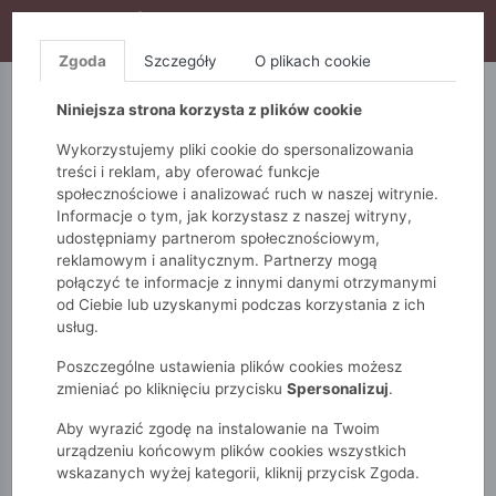
WYPRZEDAŻ TRWA! DODATKOWE 10% ZA 2SZT (KOD:
S10), DODATKOWE 15% ZA 3SZT (KOD: S15)
Zgoda
Szczegóły
O plikach cookie
5.10.15.
QUIOSQUE
FEMESTAGE
Niniejsza strona korzysta z plików cookie
Wykorzystujemy pliki cookie do spersonalizowania
treści i reklam, aby oferować funkcje
społecznościowe i analizować ruch w naszej witrynie.
Informacje o tym, jak korzystasz z naszej witryny,
udostępniamy partnerom społecznościowym,
reklamowym i analitycznym. Partnerzy mogą
połączyć te informacje z innymi danymi otrzymanymi
od Ciebie lub uzyskanymi podczas korzystania z ich
Monnari
Zobacz wszystko
Bluzki i t-shirty
usług.
T-shirty
Bluzka z dżetami
Poszczególne ustawienia plików cookies możesz
zmieniać po kliknięciu przycisku
Spersonalizuj
.
Aby wyrazić zgodę na instalowanie na Twoim
urządzeniu końcowym plików cookies wszystkich
wskazanych wyżej kategorii, kliknij przycisk Zgoda.