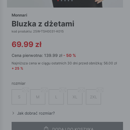
Monnari
bluzka z dżetami
kod produktu: 25W-TSH0031-K015
69.99
zł
Cena pierwotna:
139.99
zł
-
50
%
Najniższa cena w ciągu ostatnich 30 dni przed obniżką:
56.00
zł
+
25
%
rozmiar
S
M
L
XL
2XL
Jak dobrać rozmiar?
DODAJ DO KOSZYKA