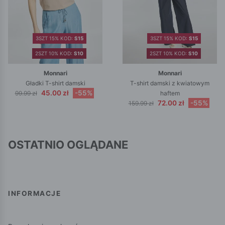
3SZT 15% KOD:
S15
3SZT 15% KOD:
S15
2SZT 10% KOD:
S10
2SZT 10% KOD:
S10
Monnari
Monnari
Gładki T-shirt damski
T-shirt damski z kwiatowym
45.00 zł
-55%
99.99 zł
haftem
72.00 zł
-55%
159.99 zł
OSTATNIO OGLĄDANE
INFORMACJE