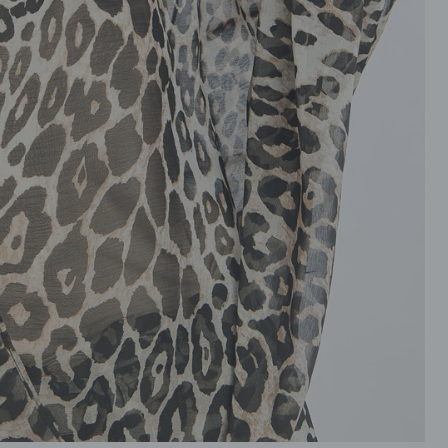
ROZPINANE
TORBY
PRZEZ GŁOWE