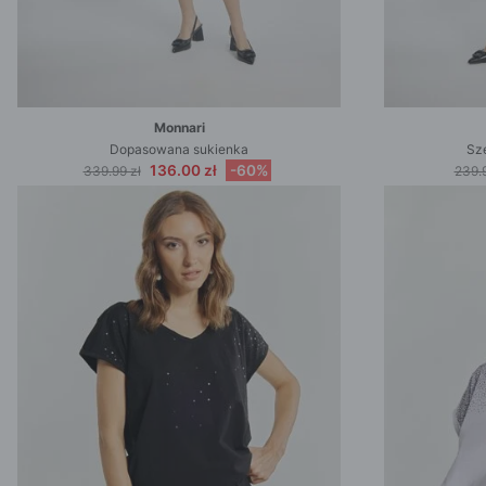
Monnari
Dopasowana sukienka
Sze
136.00 zł
-60%
339.99 zł
239.9