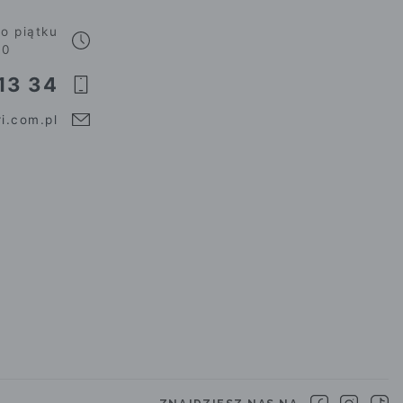
o piątku
00
13 34
i.com.pl