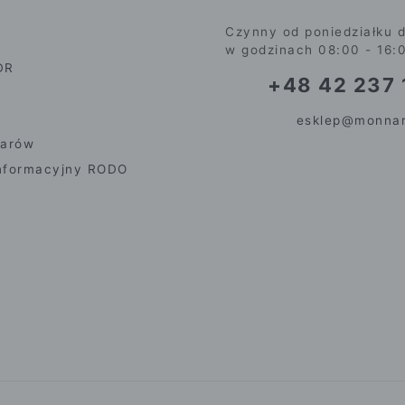
Czynny od poniedziałku d
w godzinach 08:00 - 16:
DR
+48 42 237 
esklep@monnar
iarów
nformacyjny RODO