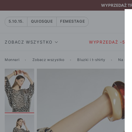
WYPRZEDAŻ TRW
5.10.15.
QUIOSQUE
FEMESTAGE
ZOBACZ WSZYSTKO
WYPRZEDAŻ -50
Monnari
Zobacz wszystko
Bluzki i t-shirty
Na co 
SUKIENKI I KOMBIN
SUKIENKI I
NATASZA
KOMBINEZON
NA CO DZIEŃ
W RYTMIE NATURY
MARYNARKI
WIZYTOWE
NOWOŚĆ
SPÓDNICE
WIECZOROWE
CAŁA KOLEKCJA
BLUZKI I T-S
KOKTAJLOWE
KOLEKCJA SPORTOWA
SPODNIE
KORONKOWE
T-SHIRTY SPORTOWE
ROZKLOSZOWAN
STANIKI SPORTOWE
DZIANINOWE
BLUZY SPORTOWE
MINI
SPODNIE SPORTOWE