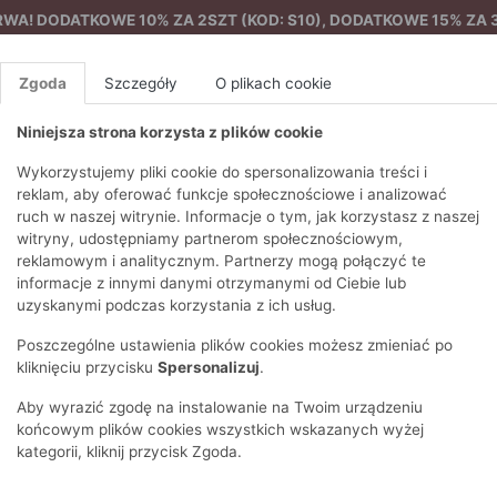
A! DODATKOWE 10% ZA 2SZT (KOD: S10), DODATKOWE 15% ZA 3
Zgoda
Szczegóły
O plikach cookie
Niniejsza strona korzysta z plików cookie
%
NOWA KOLEKCJA
FEMES
Wykorzystujemy pliki cookie do spersonalizowania treści i
reklam, aby oferować funkcje społecznościowe i analizować
ruch w naszej witrynie. Informacje o tym, jak korzystasz z naszej
dzień
Zwiewna bluzka
EZONY
BLUZKI I T-SHIRTY
SWETRY
OSTATNIO DODANE
PAREO
DRESY
SPODNIE
N
witryny, udostępniamy partnerom społecznościowym,
Y
FE
reklamowym i analitycznym. Partnerzy mogą połączyć te
BLUZY
NA CO DZIEŃ
KOMPLETY
PIŻAMY I SZLAFROK
PŁASZCZE
SZORTY
informacje z innymi danymi otrzymanymi od Ciebie lub
F
PŁASZCZE I KURTKI
WIZYTOWE
KOLEKCJA
TORBY
TRENCZE
BLUZKI I 
uzyskanymi podczas korzystania z ich usług.
WY
SPORTOWA
KAMIZELKI
WIECZOROWE
AKCESORIA
PARKI
SWETRY
G
Poszczególne ustawienia plików cookies możesz zmieniać po
HIRTY
SUKIENKI
STROJE KĄPIELOWE
KOSZULE
OKULARY
KLASYCZNE
BLUZY
kliknięciu przycisku
Spersonalizuj
.
K
SPÓDNICE
PRZECIWSŁONEC
T-SHIRTY
PIKOWANE
KAMIZELKI
C
Aby wyrazić zgodę na instalowanie na Twoim urządzeniu
ŻAKIETY
KAPELUSZE I CZA
E
TOPY
PUCHOWE
końcowym plików cookies wszystkich wskazanych wyżej
SU
OPASKI NA GŁOW
kategorii, kliknij przycisk Zgoda.
POKAŻ WSZYSTKIE
WEŁNIANE
SPODNIE
Ż
SZALIKI