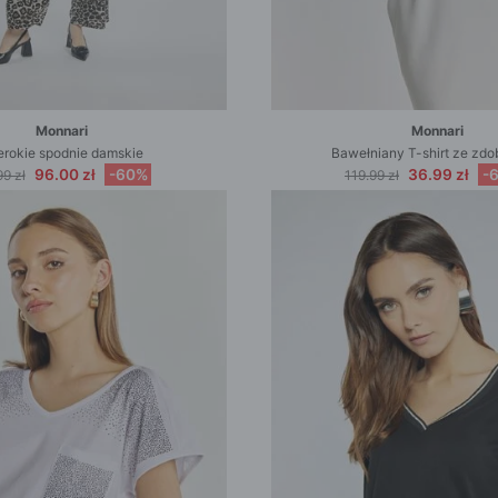
Monnari
Monnari
rokie spodnie damskie
Bawełniany T-shirt ze zdo
96.00 zł
-60%
36.99 zł
-
9 zł
119.99 zł