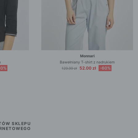
Monnari
m
Bawełniany T-shirt z nadrukiem
50%
52.00 zł
-60%
129.99 zł
TÓW SKLEPU
ERNETOWEGO