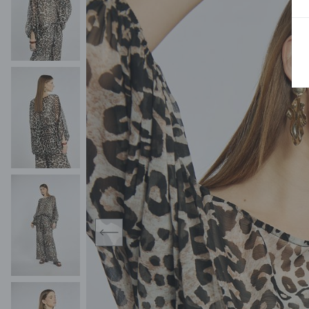
MIDI
KURTKI SPORTOWE
MAXI
KAMIZELKI SPORTOWE
POKAŻ WSZY
KOMBINEZONY
TORBY SPORTOWE
SPÓDNICE
KOSTIUMY KĄPIELOWE
OŁÓWKOWA
JEDNOCZĘŚCIOWE
PLISOWANA
DWUCZĘŚCIOWE
ROZKLOSZOWAN
NARZUTKI
MINI
LNIANE MODELE
MIDI
MAXI
prev
ŻAKIETY