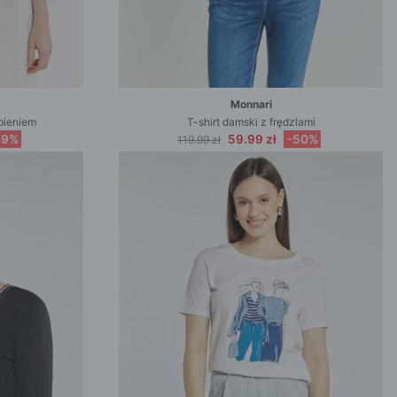
Monnari
bieniem
T-shirt damski z frędzlami
69%
59.99 zł
-50%
119.99 zł