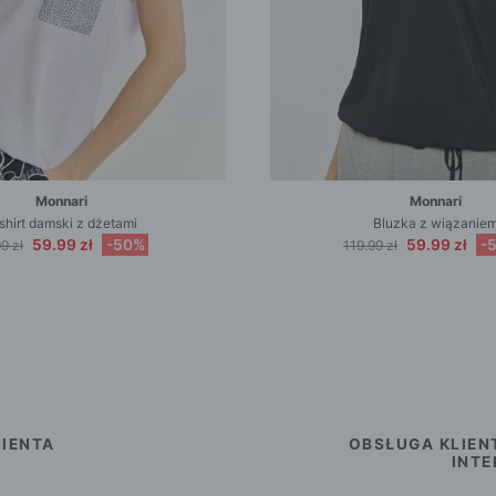
Monnari
Monnari
shirt damski z dżetami
Bluzka z wiązanie
59.99 zł
-50%
59.99 zł
-
9 zł
119.99 zł
IENTA
OBSŁUGA KLIEN
INT