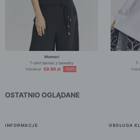
Monnari
T-shirt damski z bawełny
T-
59.99 zł
-50%
119.99 zł
119.9
OSTATNIO OGLĄDANE
INFORMACJE
OBSŁUGA KL