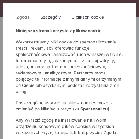
WYPRZEDAŻ TRWA! DODATKOWE 10% ZA 2SZT (KOD:
S10), DODATKOWE 15% ZA 3SZT (KOD: S15)
Zgoda
Szczegóły
O plikach cookie
5.10.15.
QUIOSQUE
FEMESTAGE
Niniejsza strona korzysta z plików cookie
Wykorzystujemy pliki cookie do spersonalizowania
treści i reklam, aby oferować funkcje
społecznościowe i analizować ruch w naszej witrynie.
Informacje o tym, jak korzystasz z naszej witryny,
udostępniamy partnerom społecznościowym,
reklamowym i analitycznym. Partnerzy mogą
połączyć te informacje z innymi danymi otrzymanymi
od Ciebie lub uzyskanymi podczas korzystania z ich
Monnari
Zobacz wszystko
Bluzki i t-shirty
usług.
Koszule
Koszula damska z kieszenią
Poszczególne ustawienia plików cookies możesz
zmieniać po kliknięciu przycisku
Spersonalizuj
.
Aby wyrazić zgodę na instalowanie na Twoim
urządzeniu końcowym plików cookies wszystkich
wskazanych wyżej kategorii, kliknij przycisk Zgoda.