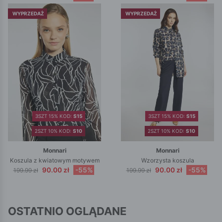
WYPRZEDAŻ
WYPRZEDAŻ
3SZT 15% KOD:
S15
3SZT 15% KOD:
S15
2SZT 10% KOD:
S10
2SZT 10% KOD:
S10
Monnari
Monnari
Koszula z kwiatowym motywem
Wzorzysta koszula
90.00 zł
-55%
90.00 zł
-55%
199.99 zł
199.99 zł
OSTATNIO OGLĄDANE