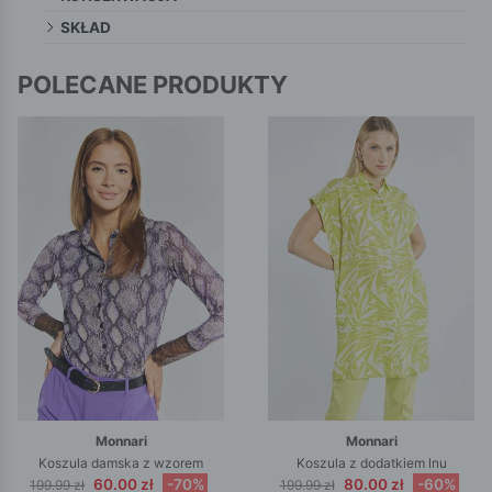
SKŁAD
POLECANE PRODUKTY
Monnari
Monnari
Koszula damska z wzorem
Koszula z dodatkiem lnu
60.00 zł
-70%
80.00 zł
-60%
199.99 zł
199.99 zł