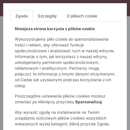
WYPRZEDAŻ TRWA! DODATKOWE 10% ZA 2SZT (KOD:
S10), DODATKOWE 15% ZA 3SZT (KOD: S15)
Zgoda
Szczegóły
O plikach cookie
5.10.15.
QUIOSQUE
FEMESTAGE
Niniejsza strona korzysta z plików cookie
Wykorzystujemy pliki cookie do spersonalizowania
treści i reklam, aby oferować funkcje
społecznościowe i analizować ruch w naszej witrynie.
Informacje o tym, jak korzystasz z naszej witryny,
udostępniamy partnerom społecznościowym,
reklamowym i analitycznym. Partnerzy mogą
połączyć te informacje z innymi danymi otrzymanymi
od Ciebie lub uzyskanymi podczas korzystania z ich
Monnari
Zobacz wszystko
Bluzki i t-shirty
usług.
Koszule
Bawełniana koszula w serca
Poszczególne ustawienia plików cookies możesz
zmieniać po kliknięciu przycisku
Spersonalizuj
.
Aby wyrazić zgodę na instalowanie na Twoim
urządzeniu końcowym plików cookies wszystkich
wskazanych wyżej kategorii, kliknij przycisk Zgoda.