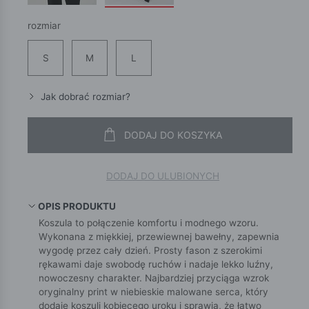
rozmiar
S
M
L
Jak dobrać rozmiar?
DODAJ DO KOSZYKA
DODAJ DO ULUBIONYCH
OPIS PRODUKTU
Koszula to połączenie komfortu i modnego wzoru.
Wykonana z miękkiej, przewiewnej bawełny, zapewnia
wygodę przez cały dzień. Prosty fason z szerokimi
rękawami daje swobodę ruchów i nadaje lekko luźny,
nowoczesny charakter. Najbardziej przyciąga wzrok
oryginalny print w niebieskie malowane serca, który
dodaje koszuli kobiecego uroku i sprawia, że łatwo