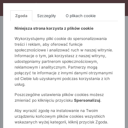
WYPRZEDAŻ TRWA! DODATKOWE 10% ZA 2SZT (KOD:
S10), DODATKOWE 15% ZA 3SZT (KOD: S15)
Zgoda
Szczegóły
O plikach cookie
5.10.15.
QUIOSQUE
FEMESTAGE
Niniejsza strona korzysta z plików cookie
Wykorzystujemy pliki cookie do spersonalizowania
treści i reklam, aby oferować funkcje
społecznościowe i analizować ruch w naszej witrynie.
Informacje o tym, jak korzystasz z naszej witryny,
udostępniamy partnerom społecznościowym,
reklamowym i analitycznym. Partnerzy mogą
połączyć te informacje z innymi danymi otrzymanymi
od Ciebie lub uzyskanymi podczas korzystania z ich
Monnari
Zobacz wszystko
Bluzki i t-shirty
usług.
Koszule
Bawełniana koszula damska
Poszczególne ustawienia plików cookies możesz
zmieniać po kliknięciu przycisku
Spersonalizuj
.
Aby wyrazić zgodę na instalowanie na Twoim
urządzeniu końcowym plików cookies wszystkich
wskazanych wyżej kategorii, kliknij przycisk Zgoda.