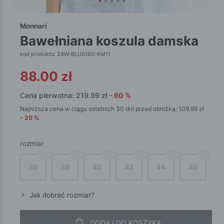
Monnari
bawełniana koszula damska
kod produktu: 24W-BLU0180-KM11
88.00
zł
Cena pierwotna:
219.99
zł
-
60
%
Najniższa cena w ciągu ostatnich 30 dni przed obniżką:
109.99
zł
-
20
%
rozmiar
36
38
40
42
44
46
Jak dobrać rozmiar?
DODAJ DO KOSZYKA