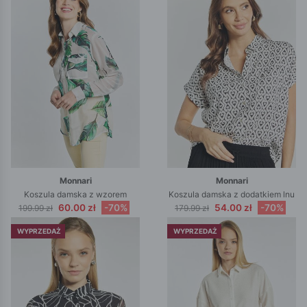
Monnari
Monnari
Koszula damska z wzorem
Koszula damska z dodatkiem lnu
60.00 zł
-70%
54.00 zł
-70%
199.99 zł
179.99 zł
WYPRZEDAŻ
WYPRZEDAŻ