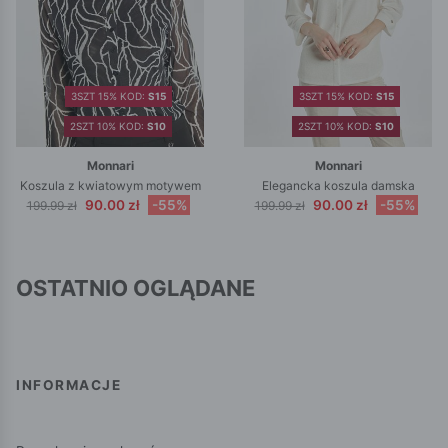
3SZT 15% KOD:
S15
3SZT 15% KOD:
S15
2SZT 10% KOD:
S10
2SZT 10% KOD:
S10
Monnari
Monnari
Koszula z kwiatowym motywem
Elegancka koszula damska
90.00 zł
-55%
90.00 zł
-55%
199.99 zł
199.99 zł
OSTATNIO OGLĄDANE
INFORMACJE