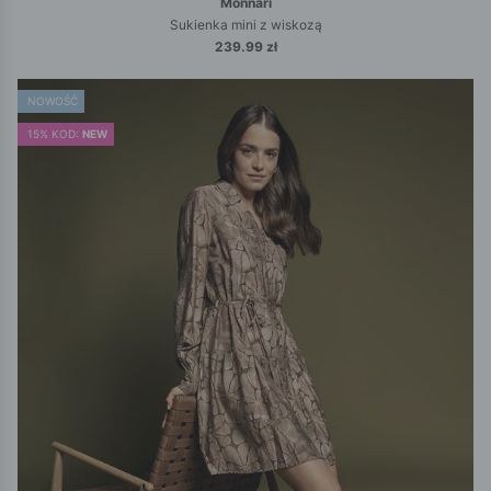
Monnari
Sukienka mini z wiskozą
239.99 zł
NOWOŚĆ
15% KOD:
NEW