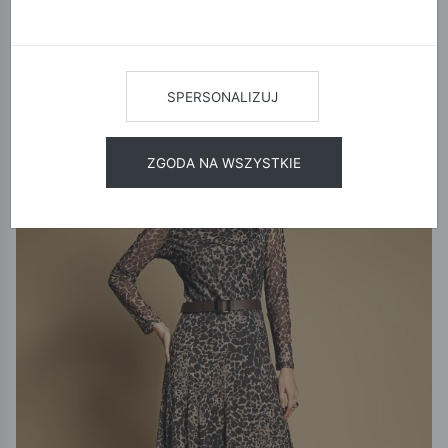
wybrane filtry:
Monnari
12
24
48
SORTUJ
SPERSONALIZUJ
NOWOŚĆ
15% KOD:
NEW
ZGODA NA WSZYSTKIE