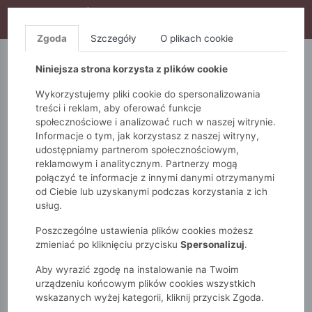
WYPRZEDAŻ TRWA! DODATKOWE 10% ZA 2SZT (KOD:
S10), DODATKOWE 15% ZA 3SZT (KOD: S15)
Zgoda
Szczegóły
O plikach cookie
5.10.15.
QUIOSQUE
FEMESTAGE
Niniejsza strona korzysta z plików cookie
Wykorzystujemy pliki cookie do spersonalizowania
treści i reklam, aby oferować funkcje
społecznościowe i analizować ruch w naszej witrynie.
Informacje o tym, jak korzystasz z naszej witryny,
udostępniamy partnerom społecznościowym,
reklamowym i analitycznym. Partnerzy mogą
połączyć te informacje z innymi danymi otrzymanymi
od Ciebie lub uzyskanymi podczas korzystania z ich
Monnari
Nowa Kolekcja
Sukienki
usług.
Poszczególne ustawienia plików cookies możesz
SUKIENKI
zmieniać po kliknięciu przycisku
Spersonalizuj
.
Aby wyrazić zgodę na instalowanie na Twoim
POKAŻ FILTRY
urządzeniu końcowym plików cookies wszystkich
wskazanych wyżej kategorii, kliknij przycisk Zgoda.