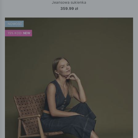
Jeansowa sukienka
359.99 zł
NOWOŚĆ
15% KOD:
NEW