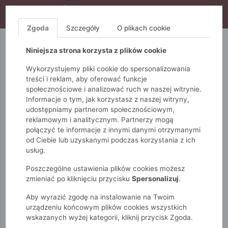
WYPRZEDAŻ TRWA! DODATKOWE 10% ZA 2SZT (KOD:
S10), DODATKOWE 15% ZA 3SZT (KOD: S15)
Zgoda
Szczegóły
O plikach cookie
5.10.15.
QUIOSQUE
FEMESTAGE
Niniejsza strona korzysta z plików cookie
Wykorzystujemy pliki cookie do spersonalizowania
treści i reklam, aby oferować funkcje
społecznościowe i analizować ruch w naszej witrynie.
Informacje o tym, jak korzystasz z naszej witryny,
udostępniamy partnerom społecznościowym,
reklamowym i analitycznym. Partnerzy mogą
połączyć te informacje z innymi danymi otrzymanymi
od Ciebie lub uzyskanymi podczas korzystania z ich
Monnari
Dodatki
Portfele
usług.
Portfel damski z motywem zwierzęcym
Poszczególne ustawienia plików cookies możesz
zmieniać po kliknięciu przycisku
Spersonalizuj
.
Aby wyrazić zgodę na instalowanie na Twoim
urządzeniu końcowym plików cookies wszystkich
wskazanych wyżej kategorii, kliknij przycisk Zgoda.