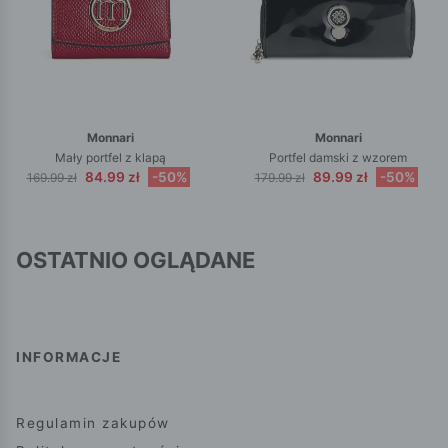
Monnari
Monnari
Mały portfel z klapą
Portfel damski z wzorem
84.99 zł
-50%
89.99 zł
-50%
169.99 zł
179.99 zł
OSTATNIO OGLĄDANE
INFORMACJE
Regulamin zakupów