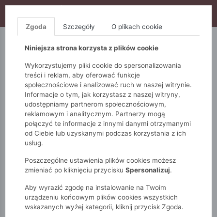
WYPRZEDAŻ TRWA! DODATKOWE 10% ZA 2SZT (KOD:
S10), DODATKOWE 15% ZA 3SZT (KOD: S15)
Zgoda
Szczegóły
O plikach cookie
5.10.15.
QUIOSQUE
FEMESTAGE
Niniejsza strona korzysta z plików cookie
Wykorzystujemy pliki cookie do spersonalizowania
treści i reklam, aby oferować funkcje
społecznościowe i analizować ruch w naszej witrynie.
Informacje o tym, jak korzystasz z naszej witryny,
udostępniamy partnerom społecznościowym,
reklamowym i analitycznym. Partnerzy mogą
połączyć te informacje z innymi danymi otrzymanymi
od Ciebie lub uzyskanymi podczas korzystania z ich
Monnari
Dodatki
Kosmetyczki
usług.
Duży organizer do torebki czarny
Poszczególne ustawienia plików cookies możesz
zmieniać po kliknięciu przycisku
Spersonalizuj
.
Aby wyrazić zgodę na instalowanie na Twoim
urządzeniu końcowym plików cookies wszystkich
wskazanych wyżej kategorii, kliknij przycisk Zgoda.