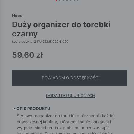
Nobo
duży organizer do torebki
czarny
kod produktu: 24W-CSMN020-K020
59.60
zł
POWIADOM O DOSTĘPNOŚCI
DODAJ DO ULUBIONYCH
OPIS PRODUKTU
Stylowy oraganizer do torebki to niezbędnik każdej
nowoczesnej kobiety, która ceni sobie porządek i
wygodę. Model ten bez problemu może zastąpić
kosmetyczkę. Został wykonany z wysokiej jakości