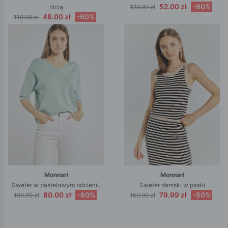
52.00 zł
-60%
nicią
129.99 zł
48.00 zł
-60%
119.99 zł
Monnari
Monnari
Sweter w pastelowym odcieniu
Sweter damski w paski
80.00 zł
-60%
79.99 zł
-50%
199.99 zł
159.99 zł