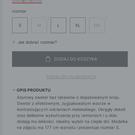
rozmiar
S
M
L
XL
2XL
Jak dobrać rozmiar?
DODAJ DO KOSZYKA
DODAJ DO ULUBIONYCH
OPIS PRODUKTU
Ażurowy sweter bez rękawów o dopasowanym kroju.
Sweter z efektownym, zygzakowatym wzorze w
kontrastujących odcieniach niebieskiego. Okrągły dekolt
oraz delikatne wykończenia przy ramionach i u dołu
dodają mu lekkości. Idealny wybór na ciepłe dni. Modelka
na zdjęciu ma 177 cm wzrostu i prezentuje rozmiar S.