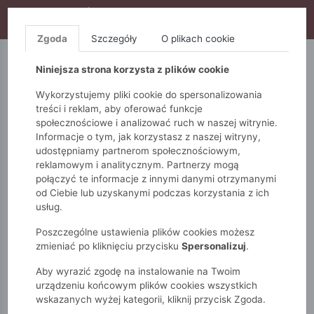
WYPRZEDAŻ TRWA! DODATKOWE 10% ZA 2SZT (KOD:
S10), DODATKOWE 15% ZA 3SZT (KOD: S15)
Zgoda
Szczegóły
O plikach cookie
5.10.15.
QUIOSQUE
FEMESTAGE
Niniejsza strona korzysta z plików cookie
Wykorzystujemy pliki cookie do spersonalizowania
treści i reklam, aby oferować funkcje
społecznościowe i analizować ruch w naszej witrynie.
Informacje o tym, jak korzystasz z naszej witryny,
udostępniamy partnerom społecznościowym,
reklamowym i analitycznym. Partnerzy mogą
połączyć te informacje z innymi danymi otrzymanymi
od Ciebie lub uzyskanymi podczas korzystania z ich
Monnari
Zobacz wszystko
Swetry
usług.
Z krótkim rękawem
Ażurowy sweter
Poszczególne ustawienia plików cookies możesz
zmieniać po kliknięciu przycisku
Spersonalizuj
.
Aby wyrazić zgodę na instalowanie na Twoim
urządzeniu końcowym plików cookies wszystkich
wskazanych wyżej kategorii, kliknij przycisk Zgoda.