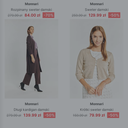
Monnari
Monnari
Rozpinany sweter damski
Sweter damski
84.00 zł
-70%
129.99 zł
-50%
279.99 zł
259.99 zł
Monnari
Monnari
Długi kardigan damski
Krótki sweter damski
139.99 zł
-50%
79.99 zł
-50%
279.99 zł
159.99 zł