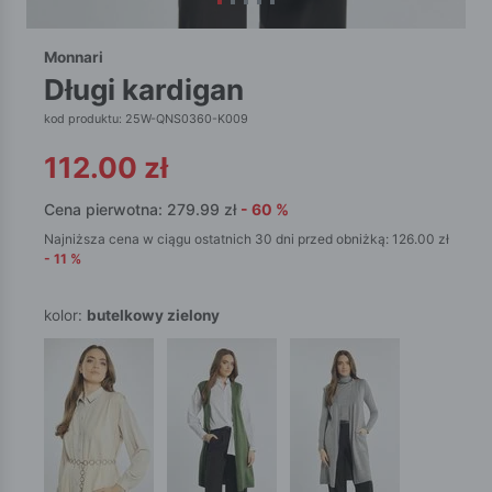
Monnari
długi kardigan
kod produktu: 25W-QNS0360-K009
112.00
zł
Cena pierwotna:
279.99
zł
-
60
%
Najniższa cena w ciągu ostatnich 30 dni przed obniżką:
126.00
zł
-
11
%
kolor:
butelkowy zielony