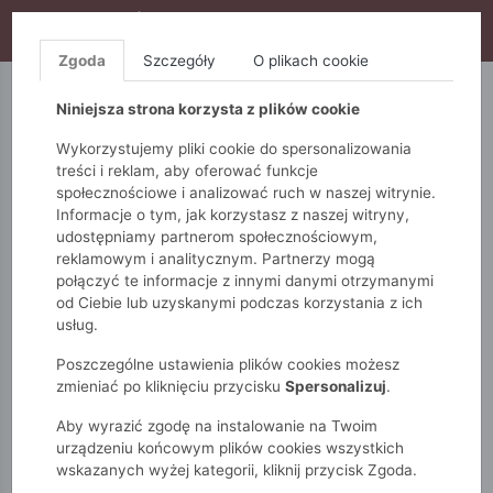
WYPRZEDAŻ TRWA! DODATKOWE 10% ZA 2SZT (KOD:
S10), DODATKOWE 15% ZA 3SZT (KOD: S15)
Zgoda
Szczegóły
O plikach cookie
5.10.15.
QUIOSQUE
FEMESTAGE
Niniejsza strona korzysta z plików cookie
Wykorzystujemy pliki cookie do spersonalizowania
treści i reklam, aby oferować funkcje
społecznościowe i analizować ruch w naszej witrynie.
Informacje o tym, jak korzystasz z naszej witryny,
udostępniamy partnerom społecznościowym,
reklamowym i analitycznym. Partnerzy mogą
połączyć te informacje z innymi danymi otrzymanymi
od Ciebie lub uzyskanymi podczas korzystania z ich
Monnari
Zobacz wszystko
Swetry
Kardigany
usług.
Długi kardigan
Poszczególne ustawienia plików cookies możesz
zmieniać po kliknięciu przycisku
Spersonalizuj
.
Aby wyrazić zgodę na instalowanie na Twoim
urządzeniu końcowym plików cookies wszystkich
wskazanych wyżej kategorii, kliknij przycisk Zgoda.