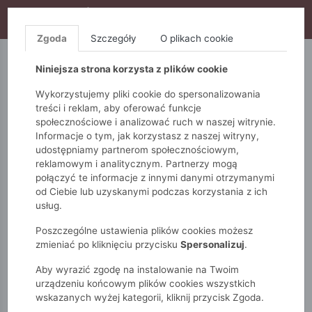
WYPRZEDAŻ TRWA! DODATKOWE 10% ZA 2SZT (KOD:
S10), DODATKOWE 15% ZA 3SZT (KOD: S15)
Zgoda
Szczegóły
O plikach cookie
5.10.15.
QUIOSQUE
FEMESTAGE
Niniejsza strona korzysta z plików cookie
Wykorzystujemy pliki cookie do spersonalizowania
treści i reklam, aby oferować funkcje
społecznościowe i analizować ruch w naszej witrynie.
Informacje o tym, jak korzystasz z naszej witryny,
udostępniamy partnerom społecznościowym,
reklamowym i analitycznym. Partnerzy mogą
połączyć te informacje z innymi danymi otrzymanymi
od Ciebie lub uzyskanymi podczas korzystania z ich
Monnari
Zobacz wszystko
Swetry
Golfy
usług.
Sweter damski ze zdobieniem
Poszczególne ustawienia plików cookies możesz
zmieniać po kliknięciu przycisku
Spersonalizuj
.
Aby wyrazić zgodę na instalowanie na Twoim
urządzeniu końcowym plików cookies wszystkich
wskazanych wyżej kategorii, kliknij przycisk Zgoda.