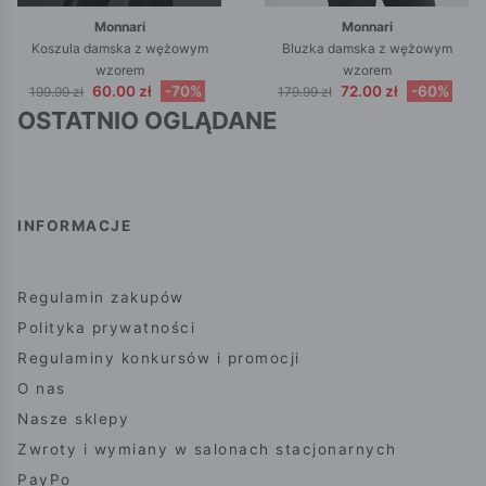
Monnari
Monnari
Koszula damska z wężowym
Bluzka damska z wężowym
wzorem
wzorem
60.00 zł
-70%
72.00 zł
-60%
199.99 zł
179.99 zł
OSTATNIO OGLĄDANE
INFORMACJE
Regulamin zakupów
Polityka prywatności
Regulaminy konkursów i promocji
O nas
Nasze sklepy
Zwroty i wymiany w salonach stacjonarnych
PayPo