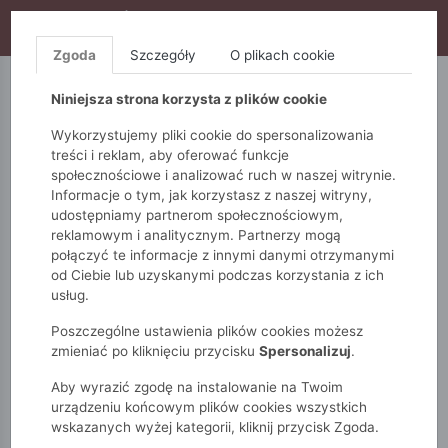
WYPRZEDAŻ TRWA! DODATKOWE 10% ZA 2SZT (KOD:
S10), DODATKOWE 15% ZA 3SZT (KOD: S15)
Zgoda
Szczegóły
O plikach cookie
5.10.15.
QUIOSQUE
FEMESTAGE
Niniejsza strona korzysta z plików cookie
Wykorzystujemy pliki cookie do spersonalizowania
treści i reklam, aby oferować funkcje
społecznościowe i analizować ruch w naszej witrynie.
Informacje o tym, jak korzystasz z naszej witryny,
udostępniamy partnerom społecznościowym,
reklamowym i analitycznym. Partnerzy mogą
połączyć te informacje z innymi danymi otrzymanymi
od Ciebie lub uzyskanymi podczas korzystania z ich
Monnari
Zobacz wszystko
Sukienki i kombinezony
usług.
Wieczorowe
Sukienka mini
Poszczególne ustawienia plików cookies możesz
zmieniać po kliknięciu przycisku
Spersonalizuj
.
Aby wyrazić zgodę na instalowanie na Twoim
urządzeniu końcowym plików cookies wszystkich
wskazanych wyżej kategorii, kliknij przycisk Zgoda.