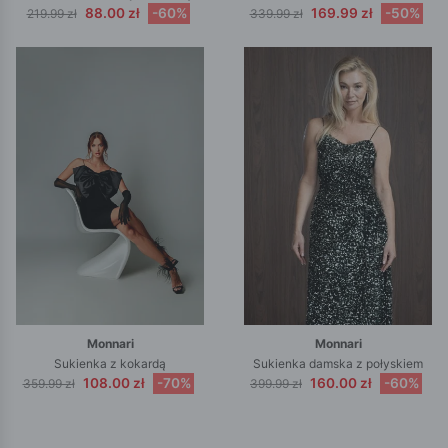
88.00 zł
-60%
169.99 zł
-50%
219.99 zł
339.99 zł
Monnari
Monnari
Sukienka z kokardą
Sukienka damska z połyskiem
108.00 zł
-70%
160.00 zł
-60%
359.99 zł
399.99 zł