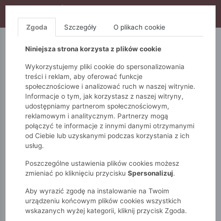
WYPRZEDAŻ TRWA! DODATKOWE 10% ZA 2SZT (KOD:
S10), DODATKOWE 15% ZA 3SZT (KOD: S15)
Zgoda
Szczegóły
O plikach cookie
5.10.15.
QUIOSQUE
FEMESTAGE
Niniejsza strona korzysta z plików cookie
Wykorzystujemy pliki cookie do spersonalizowania
treści i reklam, aby oferować funkcje
społecznościowe i analizować ruch w naszej witrynie.
Informacje o tym, jak korzystasz z naszej witryny,
udostępniamy partnerom społecznościowym,
reklamowym i analitycznym. Partnerzy mogą
połączyć te informacje z innymi danymi otrzymanymi
od Ciebie lub uzyskanymi podczas korzystania z ich
Monnari
Zobacz wszystko
Sukienki i kombinezony
usług.
Rozkloszowane
Sukienka midi z lekko rozszerzanym dołem
Poszczególne ustawienia plików cookies możesz
zmieniać po kliknięciu przycisku
Spersonalizuj
.
Aby wyrazić zgodę na instalowanie na Twoim
urządzeniu końcowym plików cookies wszystkich
wskazanych wyżej kategorii, kliknij przycisk Zgoda.