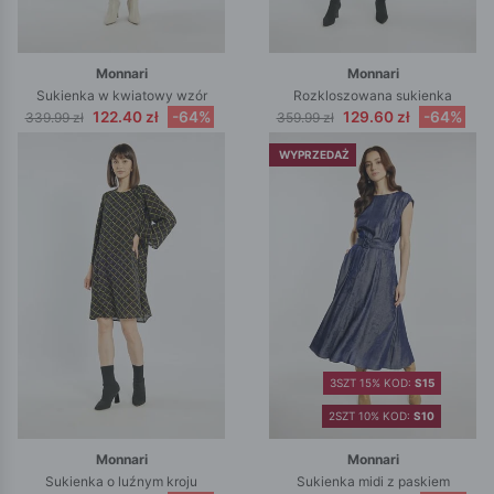
Monnari
Monnari
Sukienka w kwiatowy wzór
Rozkloszowana sukienka
122.40 zł
-64%
129.60 zł
-64%
339.99 zł
359.99 zł
WYPRZEDAŻ
3SZT 15% KOD:
S15
2SZT 10% KOD:
S10
Monnari
Monnari
Sukienka o luźnym kroju
Sukienka midi z paskiem