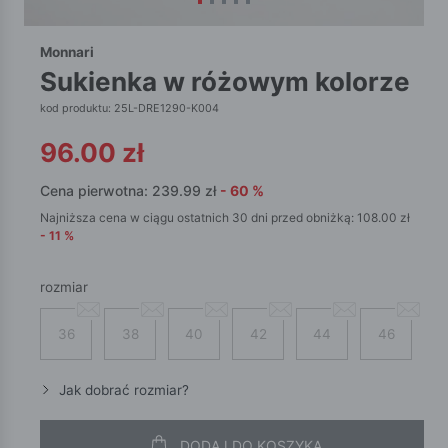
Monnari
sukienka w różowym kolorze
kod produktu: 25L-DRE1290-K004
96.00
zł
Cena pierwotna:
239.99
zł
-
60
%
Najniższa cena w ciągu ostatnich 30 dni przed obniżką:
108.00
zł
-
11
%
rozmiar
36
38
40
42
44
46
Jak dobrać rozmiar?
DODAJ DO KOSZYKA