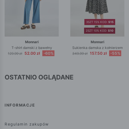
3SZT 15% KOD:
S15
2SZT 10% KOD:
S10
Monnari
Monnari
T-shirt damski z bawełny
Sukienka damska z kołnierzem
52.00 zł
-60%
157.50 zł
-55%
129.99 zł
349.99 zł
OSTATNIO OGLĄDANE
INFORMACJE
Regulamin zakupów