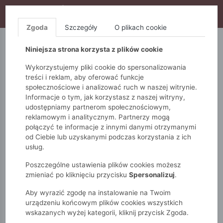
WYPRZEDAŻ TRWA! DODATKOWE 10% ZA 2SZT (KOD:
S10), DODATKOWE 15% ZA 3SZT (KOD: S15)
Zgoda
Szczegóły
O plikach cookie
5.10.15.
QUIOSQUE
FEMESTAGE
Niniejsza strona korzysta z plików cookie
Wykorzystujemy pliki cookie do spersonalizowania
treści i reklam, aby oferować funkcje
społecznościowe i analizować ruch w naszej witrynie.
Informacje o tym, jak korzystasz z naszej witryny,
udostępniamy partnerom społecznościowym,
reklamowym i analitycznym. Partnerzy mogą
połączyć te informacje z innymi danymi otrzymanymi
od Ciebie lub uzyskanymi podczas korzystania z ich
Monnari
Zobacz wszystko
Sukienki i kombinezony
usług.
Na co dzień
Sukienka w różowym kolorze
Poszczególne ustawienia plików cookies możesz
zmieniać po kliknięciu przycisku
Spersonalizuj
.
Aby wyrazić zgodę na instalowanie na Twoim
urządzeniu końcowym plików cookies wszystkich
wskazanych wyżej kategorii, kliknij przycisk Zgoda.