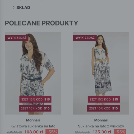
SKŁAD
POLECANE PRODUKTY
WYPRZEDAŻ
WYPRZEDAŻ
3SZT 15% KOD:
S15
3SZT 15% KOD:
S15
2SZT 10% KOD:
S10
2SZT 10% KOD:
S10
Monnari
Monnari
Kwiatowa sukienka na lato
Sukienka na lato z wiskozy
108.00 zł
-55%
135.00 zł
-55%
239.99 zł
299.99 zł