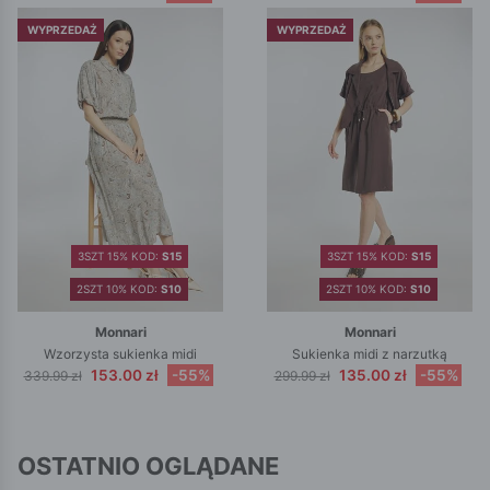
WYPRZEDAŻ
WYPRZEDAŻ
3SZT 15% KOD:
S15
3SZT 15% KOD:
S15
2SZT 10% KOD:
S10
2SZT 10% KOD:
S10
Monnari
Monnari
Wzorzysta sukienka midi
Sukienka midi z narzutką
153.00 zł
-55%
135.00 zł
-55%
339.99 zł
299.99 zł
OSTATNIO OGLĄDANE