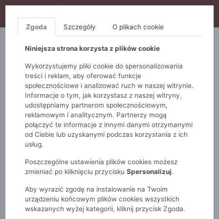
WYPRZEDAŻ TRWA! DODATKOWE 10% ZA 2SZT (KOD:
S10), DODATKOWE 15% ZA 3SZT (KOD: S15)
Zgoda
Szczegóły
O plikach cookie
5.10.15.
QUIOSQUE
FEMESTAGE
Niniejsza strona korzysta z plików cookie
Wykorzystujemy pliki cookie do spersonalizowania
treści i reklam, aby oferować funkcje
społecznościowe i analizować ruch w naszej witrynie.
Informacje o tym, jak korzystasz z naszej witryny,
udostępniamy partnerom społecznościowym,
reklamowym i analitycznym. Partnerzy mogą
połączyć te informacje z innymi danymi otrzymanymi
od Ciebie lub uzyskanymi podczas korzystania z ich
Monnari
Zobacz wszystko
Sukienki i kombinezony
usług.
Na co dzień
Sukienka damska
Poszczególne ustawienia plików cookies możesz
zmieniać po kliknięciu przycisku
Spersonalizuj
.
Aby wyrazić zgodę na instalowanie na Twoim
urządzeniu końcowym plików cookies wszystkich
wskazanych wyżej kategorii, kliknij przycisk Zgoda.