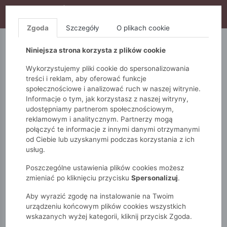
WYPRZEDAŻ TRWA! DODATKOWE 10% ZA 2SZT (KOD:
S10), DODATKOWE 15% ZA 3SZT (KOD: S15)
Zgoda
Szczegóły
O plikach cookie
5.10.15.
QUIOSQUE
FEMESTAGE
Niniejsza strona korzysta z plików cookie
Wykorzystujemy pliki cookie do spersonalizowania
treści i reklam, aby oferować funkcje
społecznościowe i analizować ruch w naszej witrynie.
Informacje o tym, jak korzystasz z naszej witryny,
udostępniamy partnerom społecznościowym,
reklamowym i analitycznym. Partnerzy mogą
połączyć te informacje z innymi danymi otrzymanymi
od Ciebie lub uzyskanymi podczas korzystania z ich
Monnari
Zobacz wszystko
Sukienki i kombinezony
usług.
Na co dzień
Sukienka damska
Poszczególne ustawienia plików cookies możesz
zmieniać po kliknięciu przycisku
Spersonalizuj
.
Aby wyrazić zgodę na instalowanie na Twoim
urządzeniu końcowym plików cookies wszystkich
wskazanych wyżej kategorii, kliknij przycisk Zgoda.