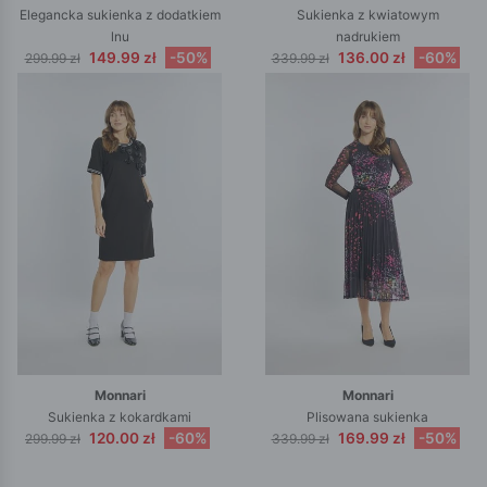
Elegancka sukienka z dodatkiem
Sukienka z kwiatowym
lnu
nadrukiem
149.99 zł
-50%
136.00 zł
-60%
299.99 zł
339.99 zł
Monnari
Monnari
Sukienka z kokardkami
Plisowana sukienka
120.00 zł
-60%
169.99 zł
-50%
299.99 zł
339.99 zł