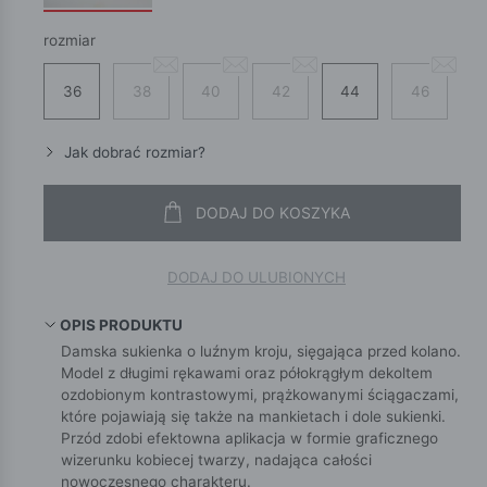
rozmiar
36
38
40
42
44
46
Jak dobrać rozmiar?
DODAJ DO KOSZYKA
DODAJ DO ULUBIONYCH
OPIS PRODUKTU
Damska sukienka o luźnym kroju, sięgająca przed kolano.
Model z długimi rękawami oraz półokrągłym dekoltem
ozdobionym kontrastowymi, prążkowanymi ściągaczami,
które pojawiają się także na mankietach i dole sukienki.
Przód zdobi efektowna aplikacja w formie graficznego
wizerunku kobiecej twarzy, nadająca całości
nowoczesnego charakteru.