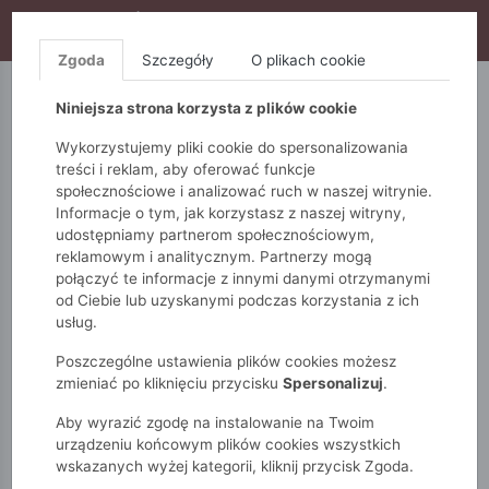
WYPRZEDAŻ TRWA! DODATKOWE 10% ZA 2SZT (KOD:
S10), DODATKOWE 15% ZA 3SZT (KOD: S15)
Zgoda
Szczegóły
O plikach cookie
5.10.15.
QUIOSQUE
FEMESTAGE
Niniejsza strona korzysta z plików cookie
Wykorzystujemy pliki cookie do spersonalizowania
treści i reklam, aby oferować funkcje
społecznościowe i analizować ruch w naszej witrynie.
Informacje o tym, jak korzystasz z naszej witryny,
udostępniamy partnerom społecznościowym,
reklamowym i analitycznym. Partnerzy mogą
połączyć te informacje z innymi danymi otrzymanymi
od Ciebie lub uzyskanymi podczas korzystania z ich
Monnari
Zobacz wszystko
Spodnie
Na co dzień
usług.
Zwiewne spodnie
Poszczególne ustawienia plików cookies możesz
zmieniać po kliknięciu przycisku
Spersonalizuj
.
Aby wyrazić zgodę na instalowanie na Twoim
urządzeniu końcowym plików cookies wszystkich
wskazanych wyżej kategorii, kliknij przycisk Zgoda.