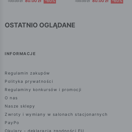
80.00 zł
-60%
80.00 zł
-60%
199.99 zł
199.99 zł
OSTATNIO OGLĄDANE
INFORMACJE
Regulamin zakupów
Polityka prywatności
Regulaminy konkursów i promocji
O nas
Nasze sklepy
Zwroty i wymiany w salonach stacjonarnych
PayPo
Okulary - deklaracja zgodności EU