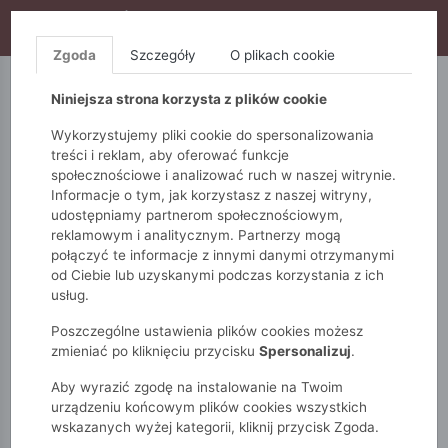
WYPRZEDAŻ TRWA! DODATKOWE 10% ZA 2SZT (KOD:
S10), DODATKOWE 15% ZA 3SZT (KOD: S15)
Zgoda
Szczegóły
O plikach cookie
5.10.15.
QUIOSQUE
FEMESTAGE
Niniejsza strona korzysta z plików cookie
Wykorzystujemy pliki cookie do spersonalizowania
treści i reklam, aby oferować funkcje
społecznościowe i analizować ruch w naszej witrynie.
Informacje o tym, jak korzystasz z naszej witryny,
udostępniamy partnerom społecznościowym,
reklamowym i analitycznym. Partnerzy mogą
połączyć te informacje z innymi danymi otrzymanymi
od Ciebie lub uzyskanymi podczas korzystania z ich
Monnari
Zobacz wszystko
Spodnie
Klasyczne
usług.
Eleganckie spodnie damskie
Poszczególne ustawienia plików cookies możesz
zmieniać po kliknięciu przycisku
Spersonalizuj
.
Aby wyrazić zgodę na instalowanie na Twoim
urządzeniu końcowym plików cookies wszystkich
wskazanych wyżej kategorii, kliknij przycisk Zgoda.