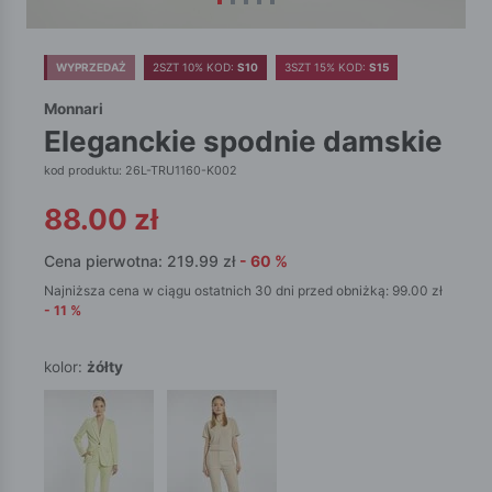
WYPRZEDAŻ
2SZT 10% KOD:
S10
3SZT 15% KOD:
S15
Monnari
eleganckie spodnie damskie
kod produktu: 26L-TRU1160-K002
88.00
zł
Cena pierwotna:
219.99
zł
-
60
%
Najniższa cena w ciągu ostatnich 30 dni przed obniżką:
99.00
zł
-
11
%
kolor:
żółty