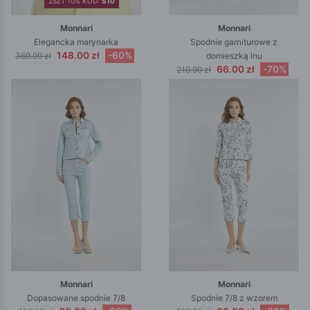
2SZT 10% KOD:
S10
Monnari
Monnari
Elegancka marynarka
Spodnie garniturowe z
148.00 zł
-60%
369.99 zł
domieszką lnu
66.00 zł
-70%
219.99 zł
Monnari
Monnari
Dopasowane spodnie 7/8
Spodnie 7/8 z wzorem