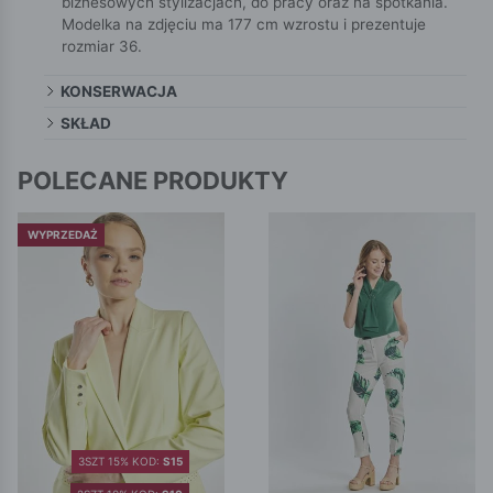
biznesowych stylizacjach, do pracy oraz na spotkania.
Modelka na zdjęciu ma 177 cm wzrostu i prezentuje
rozmiar 36.
KONSERWACJA
SKŁAD
POLECANE PRODUKTY
WYPRZEDAŻ
3SZT 15% KOD:
S15