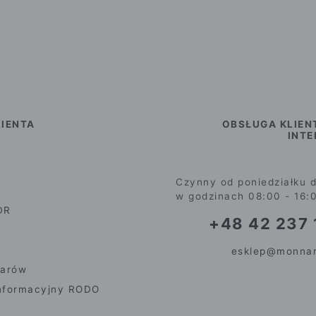
IENTA
OBSŁUGA KLIEN
INT
Czynny od poniedziałku d
w godzinach 08:00 - 16:
DR
+48 42 237 
esklep@monnar
iarów
nformacyjny RODO