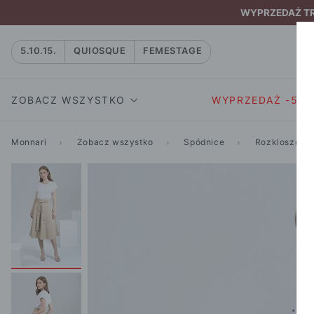
WYPRZEDAŻ TRW
5.10.15.
QUIOSQUE
FEMESTAGE
ZOBACZ WSZYSTKO
WYPRZEDAŻ -50
Monnari
Zobacz wszystko
Spódnice
Rozkloszowa
SUKIENKI I KOMBIN
SUKIENKI I
NATASZA
KOMBINEZON
NA CO DZIEŃ
W RYTMIE NATURY
MARYNARKI
WIZYTOWE
NOWOŚĆ
SPÓDNICE
WIECZOROWE
CAŁA KOLEKCJA
BLUZKI I T-S
KOKTAJLOWE
KOLEKCJA SPORTOWA
SPODNIE
KORONKOWE
T-SHIRTY SPORTOWE
ROZKLOSZOWAN
STANIKI SPORTOWE
DZIANINOWE
BLUZY SPORTOWE
MINI
SPODNIE SPORTOWE