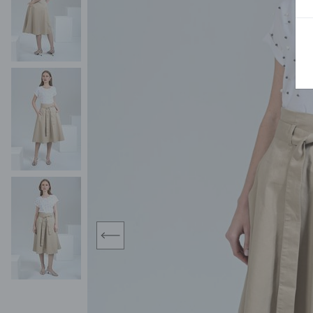
MIDI
KURTKI SPORTOWE
MAXI
KAMIZELKI SPORTOWE
POKAŻ WSZY
KOMBINEZONY
TORBY SPORTOWE
SPÓDNICE
KOSTIUMY KĄPIELOWE
OŁÓWKOWA
JEDNOCZĘŚCIOWE
PLISOWANA
DWUCZĘŚCIOWE
ROZKLOSZOWAN
NARZUTKI
MINI
LNIANE MODELE
MIDI
MAXI
prev
ŻAKIETY