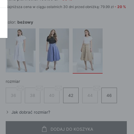
SZALI
OKAŻ WSZYSTKIE
CROS
Najniższa cena w ciągu ostatnich 30 dni przed obniżką:
79.99
zł
-
20
%
WE
CHUS
POKAŻ WSZYSTKIE
APASZ
kolor:
beżowy
PORTFEL
PORTFEL
POKAŻ W
KI
rozmiar
ROKI
ŻAMY
36
38
40
42
44
46
ŻAMY
OCNE
Jak dobrać rozmiar?
DODAJ DO KOSZYKA