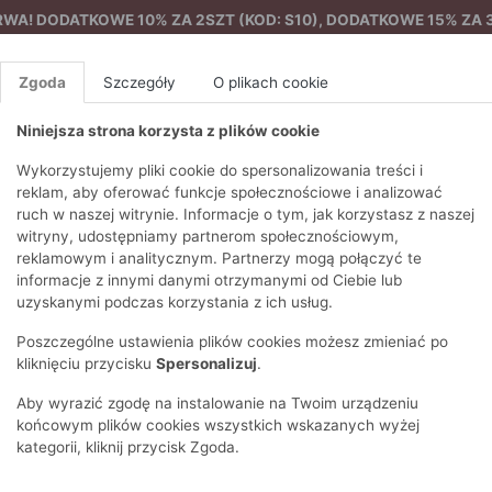
A! DODATKOWE 10% ZA 2SZT (KOD: S10), DODATKOWE 15% ZA 3
Zgoda
Szczegóły
O plikach cookie
Niniejsza strona korzysta z plików cookie
%
NOWA KOLEKCJA
FEMES
Wykorzystujemy pliki cookie do spersonalizowania treści i
reklam, aby oferować funkcje społecznościowe i analizować
ruch w naszej witrynie. Informacje o tym, jak korzystasz z naszej
na
Beżowa spódnica midi wykonana z wysokiej jakości bawełny
EZONY
BLUZKI I T-SHIRTY
SWETRY
OSTATNIO DODANE
PAREO
DRESY
SPODNIE
N
witryny, udostępniamy partnerom społecznościowym,
Y
FE
reklamowym i analitycznym. Partnerzy mogą połączyć te
BLUZY
NA CO DZIEŃ
KOMPLETY
PIŻAMY I SZLAFROK
PŁASZCZE
SZORTY
informacje z innymi danymi otrzymanymi od Ciebie lub
F
PŁASZCZE I KURTKI
WIZYTOWE
KOLEKCJA
TORBY
TRENCZE
BLUZKI I 
uzyskanymi podczas korzystania z ich usług.
WY
SPORTOWA
KAMIZELKI
WIECZOROWE
AKCESORIA
PARKI
SWETRY
G
Poszczególne ustawienia plików cookies możesz zmieniać po
HIRTY
SUKIENKI
STROJE KĄPIELOWE
KOSZULE
OKULARY
KLASYCZNE
BLUZY
kliknięciu przycisku
Spersonalizuj
.
K
SPÓDNICE
PRZECIWSŁONEC
T-SHIRTY
PIKOWANE
KAMIZELKI
C
Aby wyrazić zgodę na instalowanie na Twoim urządzeniu
ŻAKIETY
KAPELUSZE I CZA
E
TOPY
PUCHOWE
końcowym plików cookies wszystkich wskazanych wyżej
SU
OPASKI NA GŁOW
kategorii, kliknij przycisk Zgoda.
POKAŻ WSZYSTKIE
WEŁNIANE
SPODNIE
Ż
SZALIKI