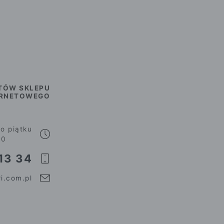
TÓW SKLEPU
ERNETOWEGO
o piątku
00
13 34
i.com.pl