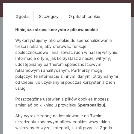
WYPRZEDAŻ TRWA! DODATKOWE 10% ZA 2SZT (KOD:
S10), DODATKOWE 15% ZA 3SZT (KOD: S15)
Zgoda
Szczegóły
O plikach cookie
5.10.15.
QUIOSQUE
FEMESTAGE
Niniejsza strona korzysta z plików cookie
Wykorzystujemy pliki cookie do spersonalizowania
treści i reklam, aby oferować funkcje
społecznościowe i analizować ruch w naszej witrynie.
Informacje o tym, jak korzystasz z naszej witryny,
udostępniamy partnerom społecznościowym,
reklamowym i analitycznym. Partnerzy mogą
połączyć te informacje z innymi danymi otrzymanymi
od Ciebie lub uzyskanymi podczas korzystania z ich
Monnari
Zobacz wszystko
Płaszcze
Parki
usług.
Luźna parka damska
Poszczególne ustawienia plików cookies możesz
zmieniać po kliknięciu przycisku
Spersonalizuj
.
Aby wyrazić zgodę na instalowanie na Twoim
urządzeniu końcowym plików cookies wszystkich
wskazanych wyżej kategorii, kliknij przycisk Zgoda.