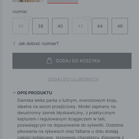
rozmiar
36
38
40
42
44
46
Jak dobrać rozmiar?
DODAJ DO KOSZYKA
DODAJ DO ULUBIONYCH
OPIS PRODUKTU
Damska lekka parka o luźnym, oversizowym kroju,
idealna na sezon przejściowy. Model zapinany na
dwustronny zamek błyskawiczny, z praktycznym
kapturem i regulowanym ściągaczem w talii,
pozwalającym na dopasowanie do sylwetki. Ozdobne
pikowania na rękawach oraz falbana u dołu dodają
całości kobiecego, stylowego charakteru. Kieszenie z