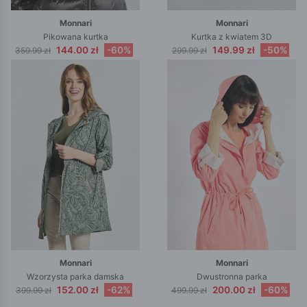
Monnari
Monnari
Pikowana kurtka
Kurtka z kwiatem 3D
144.00 zł
-60%
149.99 zł
-50%
359.99 zł
299.99 zł
Monnari
Monnari
Wzorzysta parka damska
Dwustronna parka
152.00 zł
-62%
200.00 zł
-60%
399.99 zł
499.99 zł