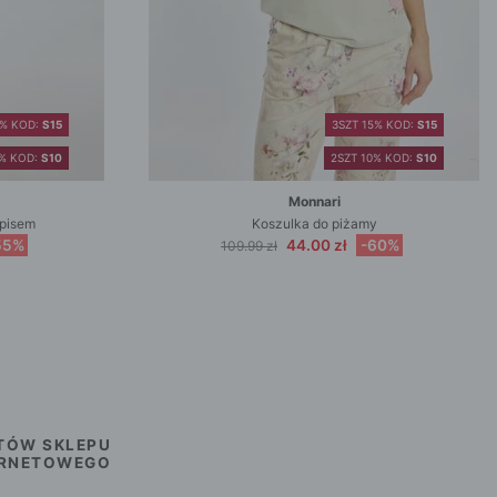
5% KOD:
S15
3SZT 15% KOD:
S15
0% KOD:
S10
2SZT 10% KOD:
S10
Monnari
apisem
Koszulka do piżamy
55%
44.00 zł
-60%
109.99 zł
TÓW SKLEPU
ERNETOWEGO