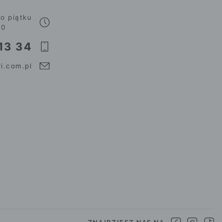
o piątku
00
13 34
i.com.pl