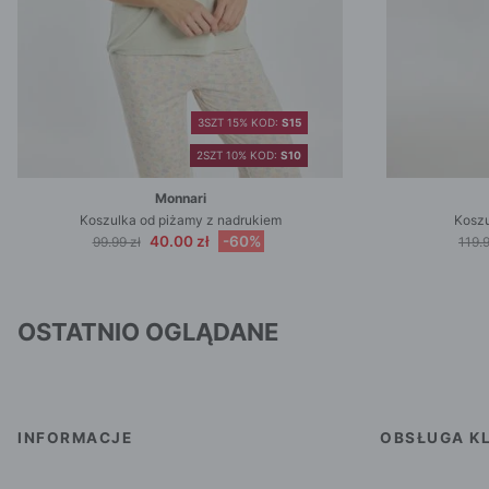
3SZT 15% KOD:
S15
2SZT 10% KOD:
S10
Monnari
Koszulka od piżamy z nadrukiem
Koszu
40.00 zł
-60%
99.99 zł
119.9
OSTATNIO OGLĄDANE
INFORMACJE
OBSŁUGA KL