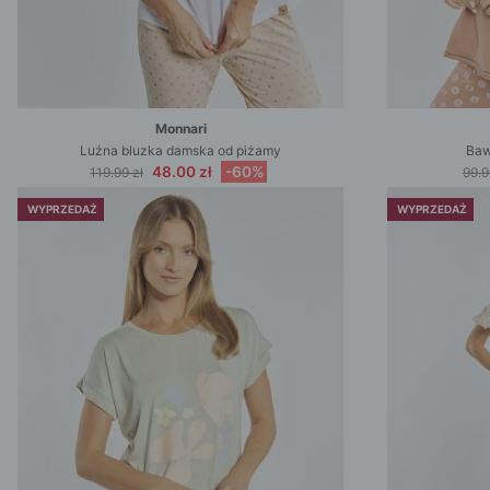
Monnari
Luźna bluzka damska od piżamy
Baw
48.00 zł
-60%
119.99 zł
99.9
WYPRZEDAŻ
WYPRZEDAŻ