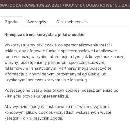
A! DODATKOWE 10% ZA 2SZT (KOD: S10), DODATKOWE 15% ZA 3
Zgoda
Szczegóły
O plikach cookie
Niniejsza strona korzysta z plików cookie
%
NOWA KOLEKCJA
FEMES
Wykorzystujemy pliki cookie do spersonalizowania treści i
reklam, aby oferować funkcje społecznościowe i analizować
ruch w naszej witrynie. Informacje o tym, jak korzystasz z naszej
 od piżamy
Wzorzysta bluzka od piżamy
EZONY
BLUZKI I T-SHIRTY
SWETRY
OSTATNIO DODANE
PAREO
DRESY
SPODNIE
N
witryny, udostępniamy partnerom społecznościowym,
Y
FE
reklamowym i analitycznym. Partnerzy mogą połączyć te
BLUZY
NA CO DZIEŃ
KOMPLETY
PIŻAMY I SZLAFROK
PŁASZCZE
SZORTY
informacje z innymi danymi otrzymanymi od Ciebie lub
F
PŁASZCZE I KURTKI
WIZYTOWE
KOLEKCJA
TORBY
TRENCZE
BLUZKI I 
uzyskanymi podczas korzystania z ich usług.
WY
SPORTOWA
KAMIZELKI
WIECZOROWE
AKCESORIA
PARKI
SWETRY
G
Poszczególne ustawienia plików cookies możesz zmieniać po
HIRTY
SUKIENKI
STROJE KĄPIELOWE
KOSZULE
OKULARY
KLASYCZNE
BLUZY
kliknięciu przycisku
Spersonalizuj
.
K
SPÓDNICE
PRZECIWSŁONEC
T-SHIRTY
PIKOWANE
KAMIZELKI
C
Aby wyrazić zgodę na instalowanie na Twoim urządzeniu
ŻAKIETY
KAPELUSZE I CZA
E
TOPY
PUCHOWE
końcowym plików cookies wszystkich wskazanych wyżej
SU
OPASKI NA GŁOW
kategorii, kliknij przycisk Zgoda.
POKAŻ WSZYSTKIE
WEŁNIANE
SPODNIE
Ż
SZALIKI