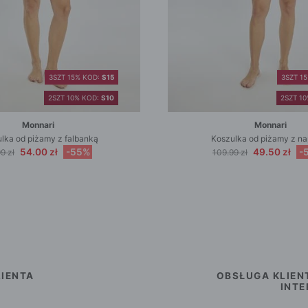
3SZT 15% KOD:
S15
3SZT 1
2SZT 10% KOD:
S10
2SZT 1
Monnari
Monnari
lka od piżamy z falbanką
Koszulka od piżamy z n
54.00 zł
-55%
49.50 zł
-
9 zł
109.99 zł
IENTA
OBSŁUGA KLIEN
INT