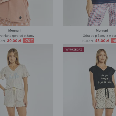
Monnari
Monnari
ełniana góra od piżamy
Góra od piżamy z wzo
30.00 zł
-70%
48.00 zł
-
9 zł
119.99 zł
WYPRZEDAŻ