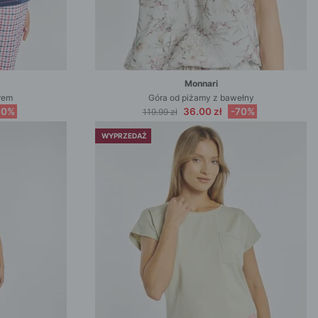
Monnari
rem
Góra od piżamy z bawełny
60%
36.00 zł
-70%
119.99 zł
WYPRZEDAŻ