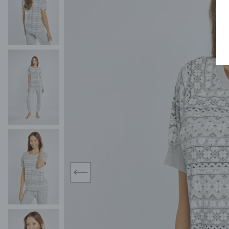
MIDI
KURTKI SPORTOWE
MAXI
KAMIZELKI SPORTOWE
POKAŻ WSZY
KOMBINEZONY
TORBY SPORTOWE
SPÓDNICE
KOSTIUMY KĄPIELOWE
OŁÓWKOWA
JEDNOCZĘŚCIOWE
PLISOWANA
DWUCZĘŚCIOWE
ROZKLOSZOWAN
NARZUTKI
MINI
LNIANE MODELE
MIDI
MAXI
prev
ŻAKIETY