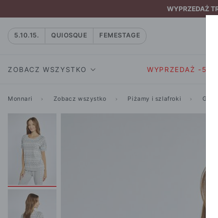
WYPRZEDAŻ TRW
5.10.15.
QUIOSQUE
FEMESTAGE
ZOBACZ WSZYSTKO
WYPRZEDAŻ -50
Monnari
Zobacz wszystko
Piżamy i szlafroki
Góry
SUKIENKI I KOMBIN
SUKIENKI I
NATASZA
KOMBINEZON
NA CO DZIEŃ
W RYTMIE NATURY
MARYNARKI
WIZYTOWE
NOWOŚĆ
SPÓDNICE
WIECZOROWE
CAŁA KOLEKCJA
BLUZKI I T-S
KOKTAJLOWE
KOLEKCJA SPORTOWA
SPODNIE
KORONKOWE
T-SHIRTY SPORTOWE
ROZKLOSZOWAN
STANIKI SPORTOWE
DZIANINOWE
BLUZY SPORTOWE
MINI
SPODNIE SPORTOWE