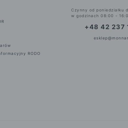
Czynny od poniedziałku d
w godzinach 08:00 - 16:
DR
+48 42 237 
esklep@monnar
iarów
nformacyjny RODO