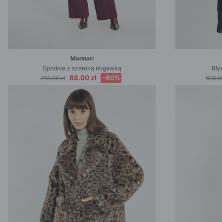
Monnari
Spodnie z szeroką nogawką
Bły
88.00 zł
-60%
219.99 zł
699.9