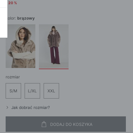
SZALI
OKAŻ WSZYSTKIE
-
20
%
CROS
WE
CHUS
POKAŻ WSZYSTKIE
APASZ
kolor:
brązowy
PORTFEL
PORTFEL
POKAŻ W
KI
rozmiar
ROKI
ŻAMY
S/M
L/XL
XXL
ŻAMY
OCNE
Jak dobrać rozmiar?
DODAJ DO KOSZYKA