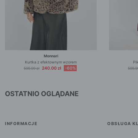
Monnari
Kurtka z efektownym wzorem
Pi
240.00 zł
-60%
599.99 zł
599.9
OSTATNIO OGLĄDANE
INFORMACJE
OBSŁUGA KL