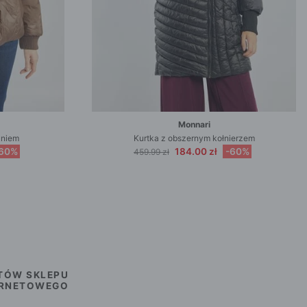
Monnari
aniem
Kurtka z obszernym kołnierzem
60%
184.00 zł
-60%
459.99 zł
TÓW SKLEPU
ERNETOWEGO