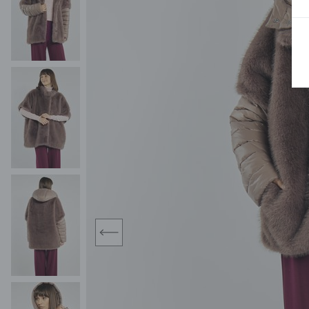
MIDI
KURTKI SPORTOWE
MAXI
KAMIZELKI SPORTOWE
POKAŻ WSZY
KOMBINEZONY
TORBY SPORTOWE
SPÓDNICE
KOSTIUMY KĄPIELOWE
OŁÓWKOWA
JEDNOCZĘŚCIOWE
PLISOWANA
DWUCZĘŚCIOWE
ROZKLOSZOWAN
NARZUTKI
MINI
LNIANE MODELE
MIDI
MAXI
prev
ŻAKIETY