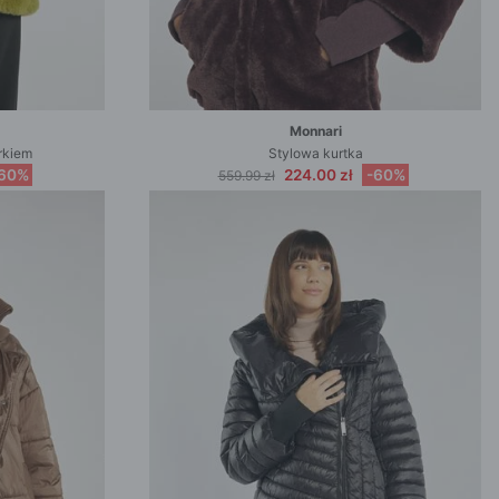
Monnari
rkiem
Stylowa kurtka
60%
224.00 zł
-60%
559.99 zł