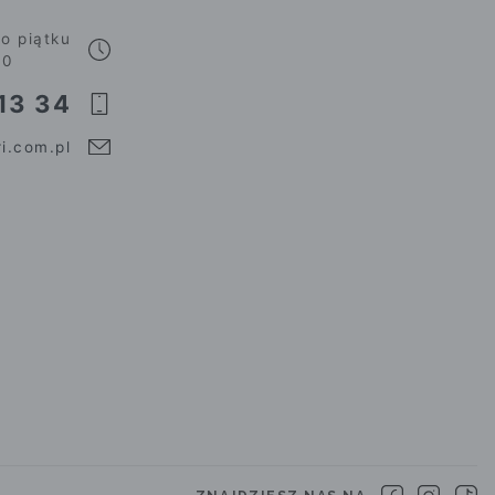
o piątku
00
13 34
i.com.pl