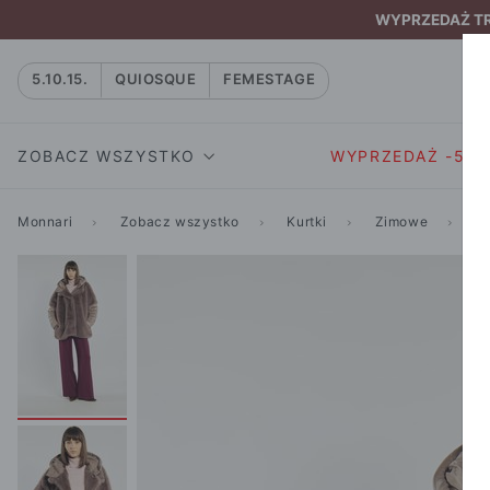
WYPRZEDAŻ TRW
5.10.15.
QUIOSQUE
FEMESTAGE
ZOBACZ WSZYSTKO
WYPRZEDAŻ -50
Monnari
Zobacz wszystko
Kurtki
Zimowe
Ku
SUKIENKI I KOMBIN
SUKIENKI I
NATASZA
KOMBINEZON
NA CO DZIEŃ
W RYTMIE NATURY
MARYNARKI
WIZYTOWE
NOWOŚĆ
SPÓDNICE
WIECZOROWE
CAŁA KOLEKCJA
BLUZKI I T-S
KOKTAJLOWE
KOLEKCJA SPORTOWA
SPODNIE
KORONKOWE
T-SHIRTY SPORTOWE
ROZKLOSZOWAN
STANIKI SPORTOWE
DZIANINOWE
BLUZY SPORTOWE
MINI
SPODNIE SPORTOWE