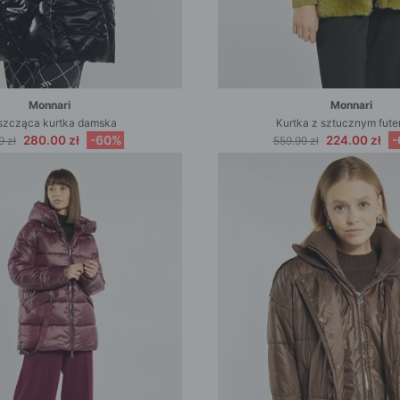
Monnari
Monnari
szcząca kurtka damska
Kurtka z sztucznym fute
280.00 zł
-60%
224.00 zł
-
9 zł
559.99 zł