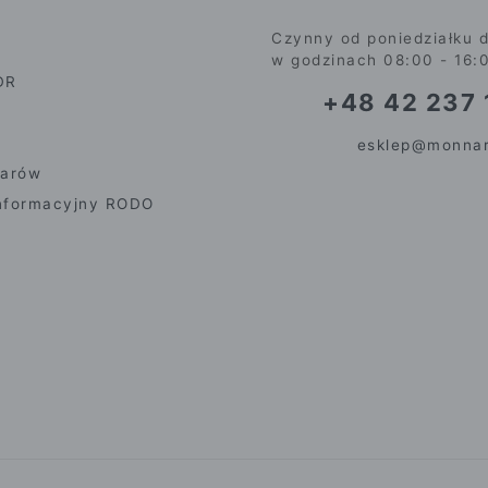
Czynny od poniedziałku d
w godzinach 08:00 - 16:
DR
+48 42 237 
esklep@monnar
iarów
nformacyjny RODO