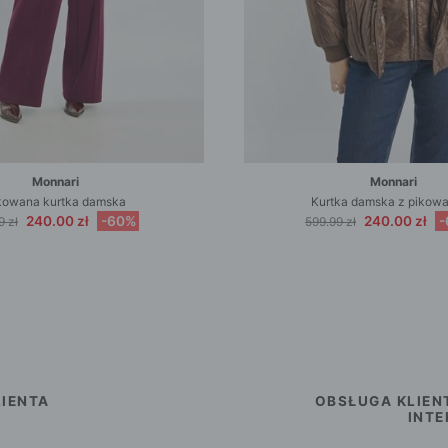
Monnari
Monnari
kowana kurtka damska
Kurtka damska z pikow
240.00 zł
-60%
240.00 zł
-
9 zł
599.99 zł
IENTA
OBSŁUGA KLIEN
INT