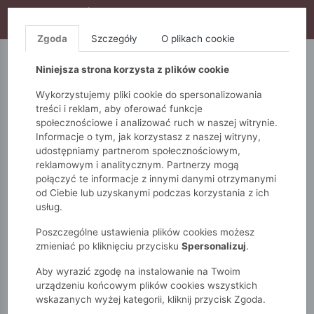
WYPRZEDAŻ TRWA! DODATKOWE 10% ZA 2SZT (KOD:
S10), DODATKOWE 15% ZA 3SZT (KOD: S15)
Zgoda
Szczegóły
O plikach cookie
5.10.15.
QUIOSQUE
FEMESTAGE
Niniejsza strona korzysta z plików cookie
Wykorzystujemy pliki cookie do spersonalizowania
treści i reklam, aby oferować funkcje
społecznościowe i analizować ruch w naszej witrynie.
Informacje o tym, jak korzystasz z naszej witryny,
udostępniamy partnerom społecznościowym,
reklamowym i analitycznym. Partnerzy mogą
połączyć te informacje z innymi danymi otrzymanymi
od Ciebie lub uzyskanymi podczas korzystania z ich
Monnari
Zobacz wszystko
Kurtki
Przejściowe
usług.
Kurtka damska
Poszczególne ustawienia plików cookies możesz
zmieniać po kliknięciu przycisku
Spersonalizuj
.
Aby wyrazić zgodę na instalowanie na Twoim
urządzeniu końcowym plików cookies wszystkich
wskazanych wyżej kategorii, kliknij przycisk Zgoda.