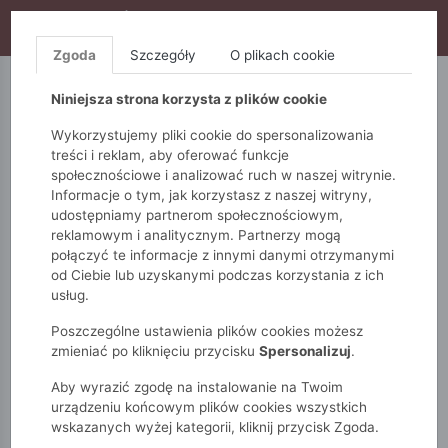
WYPRZEDAŻ TRWA! DODATKOWE 10% ZA 2SZT (KOD:
S10), DODATKOWE 15% ZA 3SZT (KOD: S15)
Zgoda
Szczegóły
O plikach cookie
5.10.15.
QUIOSQUE
FEMESTAGE
Niniejsza strona korzysta z plików cookie
Wykorzystujemy pliki cookie do spersonalizowania
treści i reklam, aby oferować funkcje
społecznościowe i analizować ruch w naszej witrynie.
Informacje o tym, jak korzystasz z naszej witryny,
udostępniamy partnerom społecznościowym,
reklamowym i analitycznym. Partnerzy mogą
połączyć te informacje z innymi danymi otrzymanymi
od Ciebie lub uzyskanymi podczas korzystania z ich
Monnari
Zobacz wszystko
Kostiumy kąpielowe
usług.
Narzutki
Elegancka narzutka damska
Poszczególne ustawienia plików cookies możesz
zmieniać po kliknięciu przycisku
Spersonalizuj
.
Aby wyrazić zgodę na instalowanie na Twoim
urządzeniu końcowym plików cookies wszystkich
wskazanych wyżej kategorii, kliknij przycisk Zgoda.