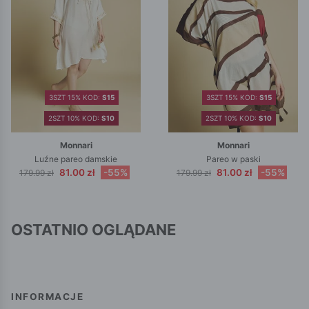
3SZT 15% KOD:
S15
3SZT 15% KOD:
S15
2SZT 10% KOD:
S10
2SZT 10% KOD:
S10
Monnari
Monnari
Luźne pareo damskie
Pareo w paski
81.00 zł
-55%
81.00 zł
-55%
179.99 zł
179.99 zł
OSTATNIO OGLĄDANE
INFORMACJE