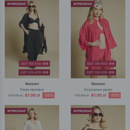
WYPRZEDAŻ
WYPRZEDAŻ
3SZT 15% KOD:
S15
3SZT 15% KOD:
S15
2SZT 10% KOD:
S10
2SZT 10% KOD:
S10
Monnari
Monnari
Pareo damskie
Koszulowe pareo
81.00 zł
-55%
81.00 zł
-55%
179.99 zł
179.99 zł
WYPRZEDAŻ
WYPRZEDAŻ