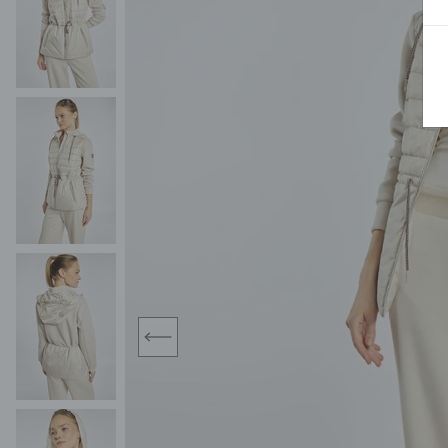
MIDI
KURTKI SPORTOWE
MAXI
KAMIZELKI SPORTOWE
POKAŻ WSZY
KOMBINEZONY
TORBY SPORTOWE
SPÓDNICE
KOSTIUMY KĄPIELOWE
OŁÓWKOWA
JEDNOCZĘŚCIOWE
PLISOWANA
DWUCZĘŚCIOWE
ROZKLOSZOWAN
NARZUTKI
MINI
LNIANE MODELE
MIDI
MAXI
prev
ŻAKIETY