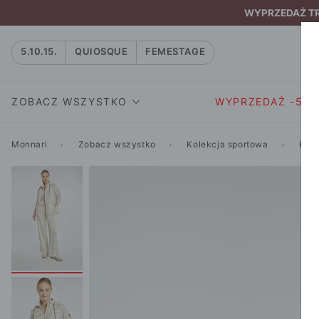
WYPRZEDAŻ TRW
5.10.15.
QUIOSQUE
FEMESTAGE
ZOBACZ WSZYSTKO
WYPRZEDAŻ -50
Monnari
Zobacz wszystko
Kolekcja sportowa
Kurt
SUKIENKI I KOMBIN
SUKIENKI I
NATASZA
KOMBINEZON
NA CO DZIEŃ
W RYTMIE NATURY
MARYNARKI
WIZYTOWE
NOWOŚĆ
SPÓDNICE
WIECZOROWE
CAŁA KOLEKCJA
BLUZKI I T-S
KOKTAJLOWE
KOLEKCJA SPORTOWA
SPODNIE
KORONKOWE
T-SHIRTY SPORTOWE
ROZKLOSZOWAN
STANIKI SPORTOWE
DZIANINOWE
BLUZY SPORTOWE
MINI
SPODNIE SPORTOWE