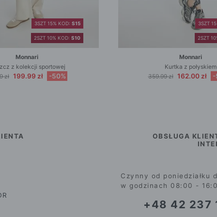
3SZT 15% KOD:
S15
3SZT 1
2SZT 10% KOD:
S10
2SZT 1
Monnari
Monnari
zcz z kolekcji sportowej
Kurtka z połyskiem
199.99 zł
-50%
162.00 zł
-
9 zł
359.99 zł
IENTA
OBSŁUGA KLIEN
INT
Czynny od poniedziałku d
w godzinach 08:00 - 16:
DR
+48 42 237 