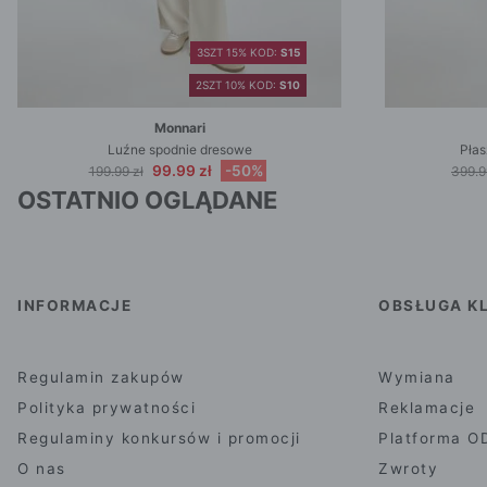
3SZT 15% KOD:
S15
2SZT 10% KOD:
S10
Monnari
Luźne spodnie dresowe
Płas
99.99 zł
-50%
199.99 zł
399.9
OSTATNIO OGLĄDANE
INFORMACJE
OBSŁUGA KL
Regulamin zakupów
Wymiana
Polityka prywatności
Reklamacje
Regulaminy konkursów i promocji
Platforma O
O nas
Zwroty