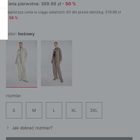
SZALI
OKAŻ WSZYSTKIE
Cena pierwotna:
399.99
zł
-
50
%
CROS
WE
CHUS
Najniższa cena w ciągu ostatnich 30 dni przed obniżką:
319.99
zł
POKAŻ WSZYSTKIE
-
38
%
APASZ
PORTFEL
kolor:
beżowy
PORTFEL
POKAŻ W
KI
ROKI
ŻAMY
rozmiar
ŻAMY
S
M
L
XL
2XL
OCNE
Jak dobrać rozmiar?