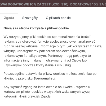
A! DODATKOWE 10% ZA 2SZT (KOD: S10), DODATKOWE 15% ZA 3
Zgoda
Szczegóły
O plikach cookie
Niniejsza strona korzysta z plików cookie
%
NOWA KOLEKCJA
FEMES
Wykorzystujemy pliki cookie do spersonalizowania treści i
reklam, aby oferować funkcje społecznościowe i analizować
ruch w naszej witrynie. Informacje o tym, jak korzystasz z naszej
ki sportowe
Sportowa kurtka ze ściągaczem
EZONY
BLUZKI I T-SHIRTY
SWETRY
OSTATNIO DODANE
PAREO
DRESY
SPODNIE
N
witryny, udostępniamy partnerom społecznościowym,
Y
FE
reklamowym i analitycznym. Partnerzy mogą połączyć te
BLUZY
NA CO DZIEŃ
KOMPLETY
PIŻAMY I SZLAFROK
PŁASZCZE
SZORTY
informacje z innymi danymi otrzymanymi od Ciebie lub
F
PŁASZCZE I KURTKI
WIZYTOWE
KOLEKCJA
TORBY
TRENCZE
BLUZKI I 
uzyskanymi podczas korzystania z ich usług.
WY
SPORTOWA
KAMIZELKI
WIECZOROWE
AKCESORIA
PARKI
SWETRY
G
Poszczególne ustawienia plików cookies możesz zmieniać po
HIRTY
SUKIENKI
STROJE KĄPIELOWE
KOSZULE
OKULARY
KLASYCZNE
BLUZY
kliknięciu przycisku
Spersonalizuj
.
K
SPÓDNICE
PRZECIWSŁONEC
T-SHIRTY
PIKOWANE
KAMIZELKI
C
Aby wyrazić zgodę na instalowanie na Twoim urządzeniu
ŻAKIETY
KAPELUSZE I CZA
E
TOPY
PUCHOWE
końcowym plików cookies wszystkich wskazanych wyżej
SU
OPASKI NA GŁOW
kategorii, kliknij przycisk Zgoda.
POKAŻ WSZYSTKIE
WEŁNIANE
SPODNIE
Ż
SZALIKI